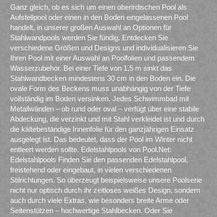
Ganz gleich, ob es sich um einen oberirdischen Pool als
Aufstellpool oder einen in den Boden eingelassenen Pool
handelt, in unserer großen Auswahl an Optionen für
Stahlwandpools werden Sie fündig. Entdecken Sie
verschiedene Größen und Designs und individualisieren Sie
Ihren Pool mit einer Auswahl an Poolfolien und passendem
Wasserzubehör. Bei einer Tiefe von 1,5 m sinkt das
Stahlwandbecken mindestens 30 cm in den Boden ein. Die
ovale Form des Beckens muss unabhängig von der Tiefe
vollständig im Boden versinken. Jedes Schwimmbad mit
Metallwänden – ob rund oder oval – verfügt über eine stabile
Abdeckung, die verzinkt und mit Stahl verkleidet ist und durch
die kältebeständige Innenfolie für den ganzjährigen Einsatz
ausgelegt ist. Das bedeutet, dass der Pool im Winter nicht
entleert werden sollte. Edelstahlpools von Pool.Net:
Edelstahlpools Finden Sie den passenden Edelstahlpool,
freistehend oder eingebaut, in vielen verschiedenen
Stilrichtungen. So überzeugt beispielsweise unsere Poolserie
nicht nur optisch durch ihr zeitloses weißes Design, sondern
auch durch viele Extras, wie besonders breite Arme oder
Seitenstützen – hochwertige Stahlbecken. Oder Sie