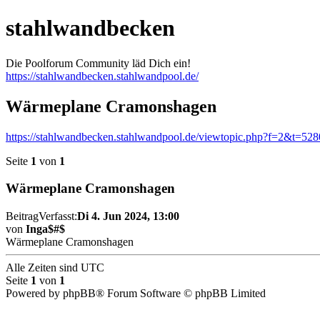
stahlwandbecken
Die Poolforum Community läd Dich ein!
https://stahlwandbecken.stahlwandpool.de/
Wärmeplane Cramonshagen
https://stahlwandbecken.stahlwandpool.de/viewtopic.php?f=2&t=52
Seite
1
von
1
Wärmeplane Cramonshagen
Beitrag
Verfasst:
Di 4. Jun 2024, 13:00
von
Inga$#$
Wärmeplane Cramonshagen
Alle Zeiten sind
UTC
Seite
1
von
1
Powered by phpBB® Forum Software © phpBB Limited