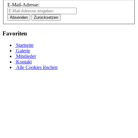
E-Mail-Adresse:
Absenden
Zurücksetzen
Favoriten
Startseite
Galerie
Mitglieder
Kontakt
Alle Cookies löschen
Stahlwandpool mit Stahlwänden für oberirdischen oder
erdverlegten Einbau als Einbaupool
Ganz gleich, ob es sich um einen oberirdischen Pool als Aufstellpool
oder einen in den Boden eingelassenen Pool handelt, in unserer
großen Auswahl an Optionen für Stahlwandpools werden Sie
fündig. Entdecken Sie verschiedene Größen und Designs und
individualisieren Sie Ihren Pool mit einer Auswahl an Poolfolien
und passendem Wasserzubehör. Bei einer Tiefe von 1,5 m sinkt das