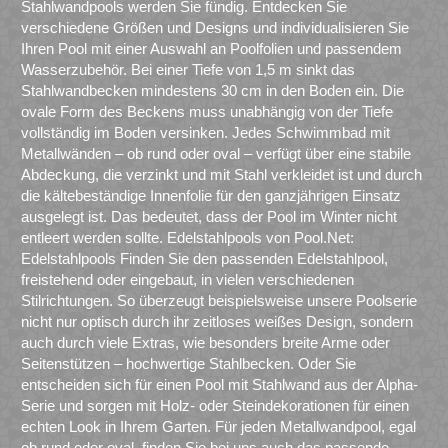
Stahlwandpools werden Sie fündig. Entdecken Sie
verschiedene Größen und Designs und individualisieren Sie
Ihren Pool mit einer Auswahl an Poolfolien und passendem
Wasserzubehör. Bei einer Tiefe von 1,5 m sinkt das
Stahlwandbecken mindestens 30 cm in den Boden ein. Die
ovale Form des Beckens muss unabhängig von der Tiefe
vollständig im Boden versinken. Jedes Schwimmbad mit
Metallwänden – ob rund oder oval – verfügt über eine stabile
Abdeckung, die verzinkt und mit Stahl verkleidet ist und durch
die kältebeständige Innenfolie für den ganzjährigen Einsatz
ausgelegt ist. Das bedeutet, dass der Pool im Winter nicht
entleert werden sollte. Edelstahlpools von Pool.Net:
Edelstahlpools Finden Sie den passenden Edelstahlpool,
freistehend oder eingebaut, in vielen verschiedenen
Stilrichtungen. So überzeugt beispielsweise unsere Poolserie
nicht nur optisch durch ihr zeitloses weißes Design, sondern
auch durch viele Extras, wie besonders breite Arme oder
Seitenstützen – hochwertige Stahlbecken. Oder Sie
entscheiden sich für einen Pool mit Stahlwand aus der Alpha-
Serie und sorgen mit Holz- oder Steindekorationen für einen
echten Look in Ihrem Garten. Für jeden Metallwandpool, egal
ob rund oder oval, finden Sie bei uns auch das passende