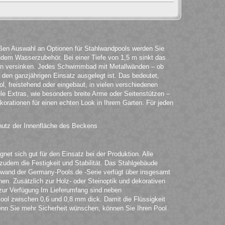
roßen Auswahl an Optionen für Stahlwandpools werden Sie
ndem Wasserzubehör. Bei einer Tiefe von 1,5 m sinkt das
en versinken. Jedes Schwimmbad mit Metallwänden – ob
ür den ganzjährigen Einsatz ausgelegt ist. Das bedeutet,
l, freistehend oder eingebaut, in vielen verschiedenen
ele Extras, wie besonders breite Arme oder Seitenstützen –
korationen für einen echten Look in Ihrem Garten. Für jeden
hutz der Innenfläche des Beckens
et sich gut für den Einsatz bei der Produktion. Alle
t zudem die Festigkeit und Stabilität. Das Stahlgebäude
lwand der Germany-Pools.de -Serie verfügt über insgesamt
en. Zusätzlich zur Holz- oder Steinoptik und dekorativen
zur Verfügung Im Lieferumfang sind neben
ol zwischen 0,6 und 0,8 mm dick. Damit die Flüssigkeit
Wenn Sie mehr Sicherheit wünschen, können Sie Ihren Pool