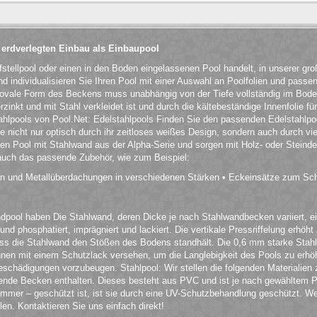
 erdverlegten Einbau als Einbaupool
fstellpool oder einen in den Boden eingelassenen Pool handelt, in unserer g
 individualisieren Sie Ihren Pool mit einer Auswahl an Poolfolien und passe
 ovale Form des Beckens muss unabhängig von der Tiefe vollständig im Bod
rzinkt und mit Stahl verkleidet ist und durch die kältebeständige Innenfolie f
tahlpools von Pool.Net: Edelstahlpools Finden Sie den passenden Edelstahlpoo
ie nicht nur optisch durch ihr zeitloses weißes Design, sondern auch durch vi
en Pool mit Stahlwand aus der Alpha-Serie und sorgen mit Holz- oder Steinde
 auch das passende Zubehör, wie zum Beispiel:
en und Metallüberdachungen in verschiedenen Stärken • Eckeinsätze zum Sc
ool haben Die Stahlwand, deren Dicke je nach Stahlwandbecken variiert, eign
und phosphatiert, imprägniert und lackiert. Die vertikale Pressriffelung erhöh
ass die Stahlwand den Stößen des Bodens standhält. Die 0,6 mm starke Stah
innen mit einem Schutzlack versehen, um die Langlebigkeit des Pools zu erhöh
hädigungen vorzubeugen. Stahlpool: Wir stellen die folgenden Materialien 
de Becken enthalten. Dieses besteht aus PVC und ist je nach gewähltem Po
Sommer – geschützt ist, ist sie durch eine UV-Schutzbehandlung geschützt. 
en. Kontaktieren Sie uns einfach direkt!