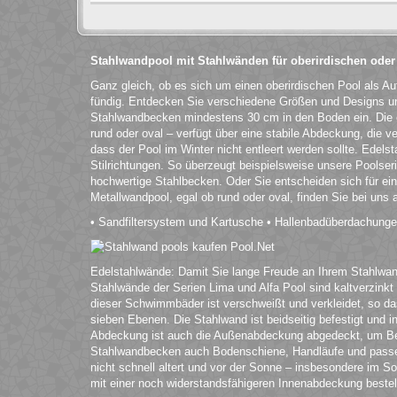
Stahlwandpool mit Stahlwänden für oberirdischen oder
Ganz gleich, ob es sich um einen oberirdischen Pool als Au
fündig. Entdecken Sie verschiedene Größen und Designs und
Stahlwandbecken mindestens 30 cm in den Boden ein. Die
rund oder oval – verfügt über eine stabile Abdeckung, die ve
dass der Pool im Winter nicht entleert werden sollte. Edels
Stilrichtungen. So überzeugt beispielsweise unsere Poolser
hochwertige Stahlbecken. Oder Sie entscheiden sich für ein
Metallwandpool, egal ob rund oder oval, finden Sie bei uns
• Sandfiltersystem und Kartusche • Hallenbadüberdachung
Edelstahlwände: Damit Sie lange Freude an Ihrem Stahlwandp
Stahlwände der Serien Lima und Alfa Pool sind kaltverzinkt 
dieser Schwimmbäder ist verschweißt und verkleidet, so d
sieben Ebenen. Die Stahlwand ist beidseitig befestigt und 
Abdeckung ist auch die Außenabdeckung abgedeckt, um Besc
Stahlwandbecken auch Bodenschiene, Handläufe und passen
nicht schnell altert und vor der Sonne – insbesondere im 
mit einer noch widerstandsfähigeren Innenabdeckung bestell