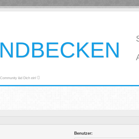
ANDBECKEN
 Community läd Dich ein!
Benutzer: