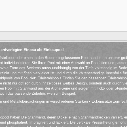
 erdverlegten Einbau als Einbaupool
fstellpool oder einen in den Boden eingelassenen Pool handelt, in unserer g
 individualisieren Sie Ihren Pool mit einer Auswahl an Poolfolien und passe
 ovale Form des Beckens muss unabhängig von der Tiefe vollständig im Bod
rzinkt und mit Stahl verkleidet ist und durch die kältebeständige Innenfolie f
tahlpools von Pool.Net: Edelstahlpools Finden Sie den passenden Edelstahlpoo
ie nicht nur optisch durch ihr zeitloses weißes Design, sondern auch durch vi
en Pool mit Stahlwand aus der Alpha-Serie und sorgen mit Holz- oder Steinde
 auch das passende Zubehör, wie zum Beispiel:
en und Metallüberdachungen in verschiedenen Stärken • Eckeinsätze zum Sc
ool haben Die Stahlwand, deren Dicke je nach Stahlwandbecken variiert, eign
und phosphatiert, imprägniert und lackiert. Die vertikale Pressriffelung erhöh