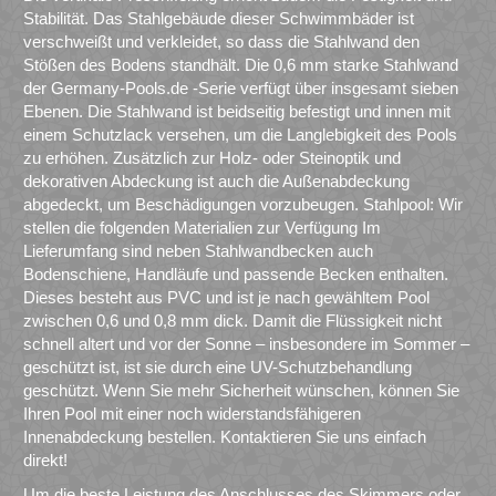
Stabilität. Das Stahlgebäude dieser Schwimmbäder ist
verschweißt und verkleidet, so dass die Stahlwand den
Stößen des Bodens standhält. Die 0,6 mm starke Stahlwand
der Germany-Pools.de -Serie verfügt über insgesamt sieben
Ebenen. Die Stahlwand ist beidseitig befestigt und innen mit
einem Schutzlack versehen, um die Langlebigkeit des Pools
zu erhöhen. Zusätzlich zur Holz- oder Steinoptik und
dekorativen Abdeckung ist auch die Außenabdeckung
abgedeckt, um Beschädigungen vorzubeugen. Stahlpool: Wir
stellen die folgenden Materialien zur Verfügung Im
Lieferumfang sind neben Stahlwandbecken auch
Bodenschiene, Handläufe und passende Becken enthalten.
Dieses besteht aus PVC und ist je nach gewähltem Pool
zwischen 0,6 und 0,8 mm dick. Damit die Flüssigkeit nicht
schnell altert und vor der Sonne – insbesondere im Sommer –
geschützt ist, ist sie durch eine UV-Schutzbehandlung
geschützt. Wenn Sie mehr Sicherheit wünschen, können Sie
Ihren Pool mit einer noch widerstandsfähigeren
Innenabdeckung bestellen. Kontaktieren Sie uns einfach
direkt!
Um die beste Leistung des Anschlusses des Skimmers oder