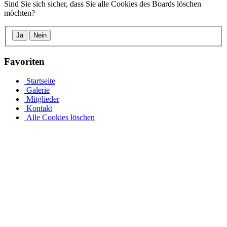
Sind Sie sich sicher, dass Sie alle Cookies des Boards löschen
möchten?
Ja
Nein
Favoriten
Startseite
Galerie
Mitglieder
Kontakt
Alle Cookies löschen
Stahlwandpool mit Stahlwänden für oberirdischen oder
erdverlegten Einbau als Einbaupool
Ganz gleich, ob es sich um einen oberirdischen Pool als Aufstellpool
oder einen in den Boden eingelassenen Pool handelt, in unserer
großen Auswahl an Optionen für Stahlwandpools werden Sie
fündig. Entdecken Sie verschiedene Größen und Designs und
individualisieren Sie Ihren Pool mit einer Auswahl an Poolfolien