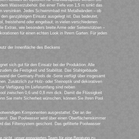
ndem Wasserzubehör. Bei einer Tiefe von 1,5 m sinkt das
en versinken. Jedes Schwimmbad mit Metallwänden – ob
ür den ganzjährigen Einsatz ausgelegt ist. Das bedeutet,
l, freistehend oder eingebaut, in vielen verschiedenen
ele Extras, wie besonders breite Arme oder Seitenstützen –
korationen für einen echten Look in Ihrem Garten. Für jeden
hutz der Innenfläche des Beckens
et sich gut für den Einsatz bei der Produktion. Alle
t zudem die Festigkeit und Stabilität. Das Stahlgebäude
lwand der Germany-Pools.de -Serie verfügt über insgesamt
en. Zusätzlich zur Holz- oder Steinoptik und dekorativen
zur Verfügung Im Lieferumfang sind neben
ol zwischen 0,6 und 0,8 mm dick. Damit die Flüssigkeit
Wenn Sie mehr Sicherheit wünschen, können Sie Ihren Pool
notwendigen Komponenten ausgestattet. Der an der
asst. Das Poolwasser wird über einen Oberflächenskimmer
rd das Filtersystem geschont. Das gefilterte Poolwasser
e nicht, unser engagiertes Team für eine Beratung zu