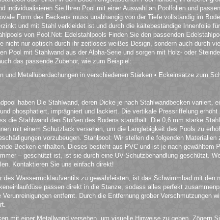
 individualisieren Sie Ihren Pool mit einer Auswahl an Poolfolien und passe
 ovale Form des Beckens muss unabhängig von der Tiefe vollständig im Bod
rzinkt und mit Stahl verkleidet ist und durch die kältebeständige Innenfolie f
tahlpools von Pool.Net: Edelstahlpools Finden Sie den passenden Edelstahlpoo
ie nicht nur optisch durch ihr zeitloses weißes Design, sondern auch durch vi
en Pool mit Stahlwand aus der Alpha-Serie und sorgen mit Holz- oder Steinde
 auch das passende Zubehör, wie zum Beispiel:
en und Metallüberdachungen in verschiedenen Stärken • Eckeinsätze zum Sc
ool haben Die Stahlwand, deren Dicke je nach Stahlwandbecken variiert, eign
und phosphatiert, imprägniert und lackiert. Die vertikale Pressriffelung erhöh
ass die Stahlwand den Stößen des Bodens standhält. Die 0,6 mm starke Stah
innen mit einem Schutzlack versehen, um die Langlebigkeit des Pools zu erhöh
hädigungen vorzubeugen. Stahlpool: Wir stellen die folgenden Materialien 
de Becken enthalten. Dieses besteht aus PVC und ist je nach gewähltem Po
Sommer – geschützt ist, ist sie durch eine UV-Schutzbehandlung geschützt. 
en. Kontaktieren Sie uns einfach direkt!
 des Wasserrücklaufventils zu gewährleisten, ist das Schwimmbad mit den 
neinlaufdüse passen direkt in die Stanze, sodass alles perfekt zusammenp
ße Verunreinigungen entfernt. Durch die Entfernung grober Verschmutzungen wi
rt.
ken mit einer Metallwand versehen, um visuelle Hinweise zu geben. Zögern Si