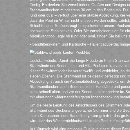
fündig. Entdecken Sie verschiedene Größen und Designs und
Stahlwandbecken mindestens 30 cm in den Boden ein. Die
rund oder oval – verfügt über eine stabile Abdeckung, die ve
dass der Pool im Winter nicht entleert werden sollte. Edels
Stilrichtungen. So überzeugt beispielsweise unsere Poolser
hochwertige Stahlbecken. Oder Sie entscheiden sich für ein
Metallwandpool, egal ob rund oder oval, finden Sie bei uns
• Sandfiltersystem und Kartusche • Hallenbadüberdachung
Edelstahlwände: Damit Sie lange Freude an Ihrem Stahlwandp
Stahlwände der Serien Lima und Alfa Pool sind kaltverzinkt 
dieser Schwimmbäder ist verschweißt und verkleidet, so d
sieben Ebenen. Die Stahlwand ist beidseitig befestigt und 
Abdeckung ist auch die Außenabdeckung abgedeckt, um Besc
Stahlwandbecken auch Bodenschiene, Handläufe und passen
nicht schnell altert und vor der Sonne – insbesondere im 
mit einer noch widerstandsfähigeren Innenabdeckung bestell
Um die beste Leistung des Anschlusses des Skimmers oder
Stahlwand des Beckens angebrachte Skimmer und die Becke
in ein Kartuschen- oder Sandfiltersystem geleitet, das gro
wird über das Wasserrücklaufventil in den Pool zurückgefüh
Auf Wunsch wird eine optionale Quelle in einem dieser Bec