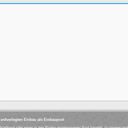
 erdverlegten Einbau als Einbaupool
fstellpool oder einen in den Boden eingelassenen Pool handelt, in unserer g