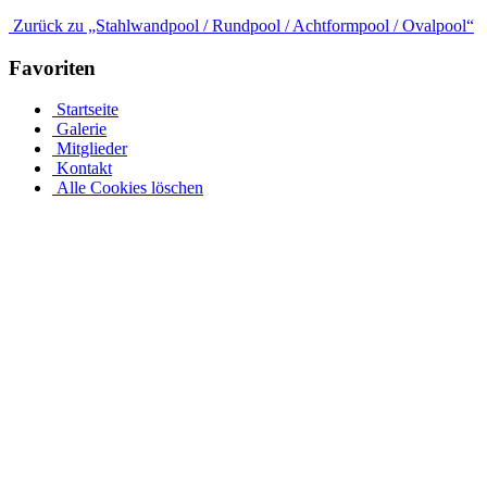
Zurück zu „Stahlwandpool / Rundpool / Achtformpool / Ovalpool“
Favoriten
Startseite
Galerie
Mitglieder
Kontakt
Alle Cookies löschen
Stahlwandpool mit Stahlwänden für oberirdischen oder
erdverlegten Einbau als Einbaupool
Ganz gleich, ob es sich um einen oberirdischen Pool als Aufstellpool
oder einen in den Boden eingelassenen Pool handelt, in unserer
großen Auswahl an Optionen für Stahlwandpools werden Sie
fündig. Entdecken Sie verschiedene Größen und Designs und
individualisieren Sie Ihren Pool mit einer Auswahl an Poolfolien
und passendem Wasserzubehör. Bei einer Tiefe von 1,5 m sinkt das
Stahlwandbecken mindestens 30 cm in den Boden ein. Die ovale
Form des Beckens muss unabhängig von der Tiefe vollständig im