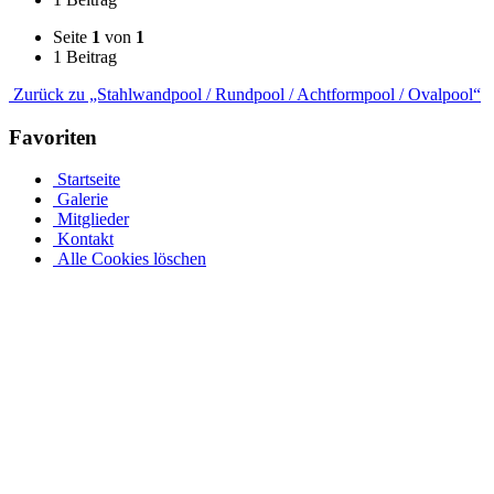
Seite
1
von
1
1 Beitrag
Zurück zu „Stahlwandpool / Rundpool / Achtformpool / Ovalpool“
Favoriten
Startseite
Galerie
Mitglieder
Kontakt
Alle Cookies löschen
Stahlwandpool mit Stahlwänden für oberirdischen oder
erdverlegten Einbau als Einbaupool
Ganz gleich, ob es sich um einen oberirdischen Pool als Aufstellpool
oder einen in den Boden eingelassenen Pool handelt, in unserer
großen Auswahl an Optionen für Stahlwandpools werden Sie
fündig. Entdecken Sie verschiedene Größen und Designs und
individualisieren Sie Ihren Pool mit einer Auswahl an Poolfolien