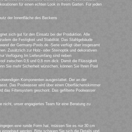
korationen für einen echten Look in Ihrem Garten. Für jeden
hutz der Innenfläche des Beckens
et sich gut für den Einsatz bei der Produktion. Alle
t zudem die Festigkeit und Stabilität. Das Stahlgebäude
lwand der Germany-Pools.de -Serie verfügt über insgesamt
en. Zusätzlich zur Holz- oder Steinoptik und dekorativen
zur Verfügung Im Lieferumfang sind neben
ol zwischen 0,6 und 0,8 mm dick. Damit die Flüssigkeit
Wenn Sie mehr Sicherheit wünschen, können Sie Ihren Pool
notwendigen Komponenten ausgestattet. Der an der
asst. Das Poolwasser wird über einen Oberflächenskimmer
rd das Filtersystem geschont. Das gefilterte Poolwasser
e nicht, unser engagiertes Team für eine Beratung zu
ingegen eine runde Form hat, müssen Sie es nur 30 cm
 eingebaut werden. Bitte schauen Sie sich die Details und