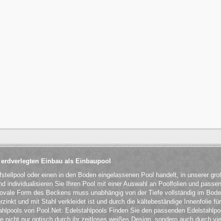
 erdverlegten Einbau als Einbaupool
fstellpool oder einen in den Boden eingelassenen Pool handelt, in unserer g
 individualisieren Sie Ihren Pool mit einer Auswahl an Poolfolien und passe
 ovale Form des Beckens muss unabhängig von der Tiefe vollständig im Bod
rzinkt und mit Stahl verkleidet ist und durch die kältebeständige Innenfolie f
tahlpools von Pool.Net: Edelstahlpools Finden Sie den passenden Edelstahlpoo
ie nicht nur optisch durch ihr zeitloses weißes Design, sondern auch durch vi