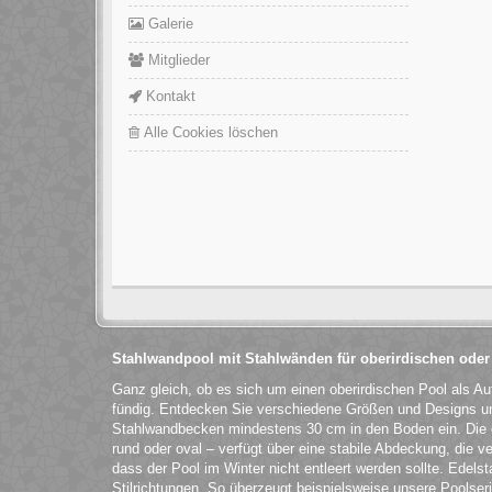
Galerie
Mitglieder
Kontakt
Alle Cookies löschen
Stahlwandpool mit Stahlwänden für oberirdischen oder
Ganz gleich, ob es sich um einen oberirdischen Pool als Au
fündig. Entdecken Sie verschiedene Größen und Designs und
Stahlwandbecken mindestens 30 cm in den Boden ein. Die
rund oder oval – verfügt über eine stabile Abdeckung, die ve
dass der Pool im Winter nicht entleert werden sollte. Edels
Stilrichtungen. So überzeugt beispielsweise unsere Poolser