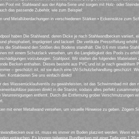
en Pool mit Stahlwand aus der Alpha-Serie und sorgen mit Holz- oder Steinde
 auch das passende Zubehör, wie zum Beispiel:
en und Metallüberdachungen in verschiedenen Stärken • Eckeinsätze zum Sc
ool haben Die Stahlwand, deren Dicke je nach Stahlwandbecken variiert, eign
und phosphatiert, imprägniert und lackiert. Die vertikale Pressriffelung erhöh
ass die Stahlwand den Stößen des Bodens standhält. Die 0,6 mm starke Stah
innen mit einem Schutzlack versehen, um die Langlebigkeit des Pools zu erhöh
hädigungen vorzubeugen. Stahlpool: Wir stellen die folgenden Materialien 
de Becken enthalten. Dieses besteht aus PVC und ist je nach gewähltem Po
Sommer – geschützt ist, ist sie durch eine UV-Schutzbehandlung geschützt. 
en. Kontaktieren Sie uns einfach direkt!
 des Wasserrücklaufventils zu gewährleisten, ist das Schwimmbad mit den 
neinlaufdüse passen direkt in die Stanze, sodass alles perfekt zusammenp
ße Verunreinigungen entfernt. Durch die Entfernung grober Verschmutzungen wi
rt.
ken mit einer Metallwand versehen, um visuelle Hinweise zu geben. Zögern Si
lwandbecken oval ist, muss es immer im Boden platziert werden. Wenn es h
Boden eintauchen. Es können teilweise Rundbecken mit einer Tiefe von 1,20 m