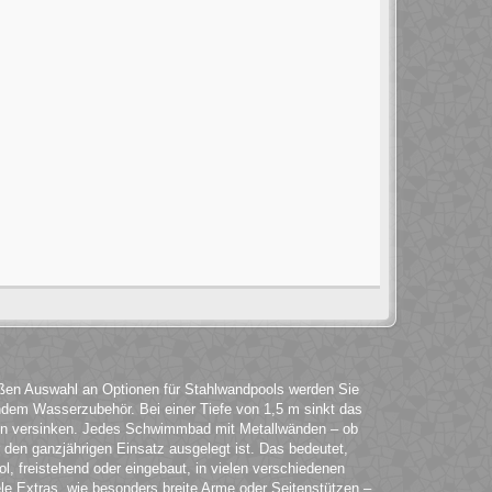
roßen Auswahl an Optionen für Stahlwandpools werden Sie
ndem Wasserzubehör. Bei einer Tiefe von 1,5 m sinkt das
en versinken. Jedes Schwimmbad mit Metallwänden – ob
ür den ganzjährigen Einsatz ausgelegt ist. Das bedeutet,
l, freistehend oder eingebaut, in vielen verschiedenen
ele Extras, wie besonders breite Arme oder Seitenstützen –