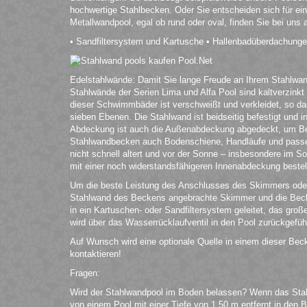
hochwertige Stahlbecken. Oder Sie entscheiden sich für ein
Metallwandpool, egal ob rund oder oval, finden Sie bei uns
• Sandfiltersystem und Kartusche • Hallenbadüberdachung
Edelstahlwände: Damit Sie lange Freude an Ihrem Stahlwandp
Stahlwände der Serien Lima und Alfa Pool sind kaltverzinkt 
dieser Schwimmbäder ist verschweißt und verkleidet, so d
sieben Ebenen. Die Stahlwand ist beidseitig befestigt und 
Abdeckung ist auch die Außenabdeckung abgedeckt, um Besc
Stahlwandbecken auch Bodenschiene, Handläufe und passen
nicht schnell altert und vor der Sonne – insbesondere im 
mit einer noch widerstandsfähigeren Innenabdeckung bestell
Um die beste Leistung des Anschlusses des Skimmers oder
Stahlwand des Beckens angebrachte Skimmer und die Becke
in ein Kartuschen- oder Sandfiltersystem geleitet, das gro
wird über das Wasserrücklaufventil in den Pool zurückgefüh
Auf Wunsch wird eine optionale Quelle in einem dieser Bec
kontaktieren!
Fragen:
Wird der Stahlwandpool im Boden belassen? Wenn das Stah
von einem Pool mit einer Tiefe von 1,50 m entfernt in den 