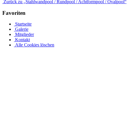
Zurück zu „Stahlwandpool / Rundpool / Achtformpool / Ovalpool“
Favoriten
Startseite
Galerie
Mitglieder
Kontakt
Alle Cookies löschen
Stahlwandpool mit Stahlwänden für oberirdischen oder erdverle
Ganz gleich, ob es sich um einen oberirdischen Pool als Aufstellpoo
Entdecken Sie verschiedene Größen und Designs und individualisiere
mindestens 30 cm in den Boden ein. Die ovale Form des Beckens mus
stabile Abdeckung, die verzinkt und mit Stahl verkleidet ist und durch
Edelstahlpools von Pool.Net: Edelstahlpools Finden Sie den passenden 
optisch durch ihr zeitloses weißes Design, sondern auch durch viele 
der Alpha-Serie und sorgen mit Holz- oder Steindekorationen für ein
Beispiel:
• Sandfiltersystem und Kartusche • Hallenbadüberdachungen und Met