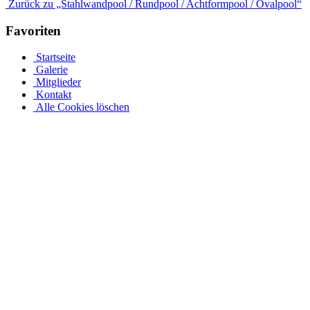
Zurück zu „Stahlwandpool / Rundpool / Achtformpool / Ovalpool“
Favoriten
Startseite
Galerie
Mitglieder
Kontakt
Alle Cookies löschen
Stahlwandpool mit Stahlwänden für oberirdischen oder
erdverlegten Einbau als Einbaupool
Ganz gleich, ob es sich um einen oberirdischen Pool als Aufstellpool
oder einen in den Boden eingelassenen Pool handelt, in unserer
großen Auswahl an Optionen für Stahlwandpools werden Sie
fündig. Entdecken Sie verschiedene Größen und Designs und
individualisieren Sie Ihren Pool mit einer Auswahl an Poolfolien
und passendem Wasserzubehör. Bei einer Tiefe von 1,5 m sinkt das
Stahlwandbecken mindestens 30 cm in den Boden ein. Die ovale
Form des Beckens muss unabhängig von der Tiefe vollständig im
Boden versinken. Jedes Schwimmbad mit Metallwänden – ob rund