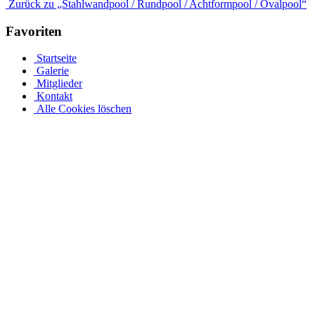
Zurück zu „Stahlwandpool / Rundpool / Achtformpool / Ovalpool“
Favoriten
Startseite
Galerie
Mitglieder
Kontakt
Alle Cookies löschen
Stahlwandpool mit Stahlwänden für oberirdischen oder
erdverlegten Einbau als Einbaupool
Ganz gleich, ob es sich um einen oberirdischen Pool als Aufstellpool
oder einen in den Boden eingelassenen Pool handelt, in unserer
großen Auswahl an Optionen für Stahlwandpools werden Sie
fündig. Entdecken Sie verschiedene Größen und Designs und
individualisieren Sie Ihren Pool mit einer Auswahl an Poolfolien
und passendem Wasserzubehör. Bei einer Tiefe von 1,5 m sinkt das
Stahlwandbecken mindestens 30 cm in den Boden ein. Die ovale
Form des Beckens muss unabhängig von der Tiefe vollständig im
Boden versinken. Jedes Schwimmbad mit Metallwänden – ob rund