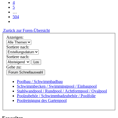
4
5
…
504
Zurück zur Foren-Übersicht
Anzeigen:
Sortiere nach:
Sortiere nach:
Los
Gehe zu:
Forum Schnellauswahl
Poolbau / Schwimmbadbau
Schwimmbecken / Swimmingpool / Einbaupool
Stahlwandpool / Rundpool / Achtformpool / Ovalpool
Poolzubehör / Schwimmbadzubehör / Poolfolie
Poolreinigung des Gartenpool