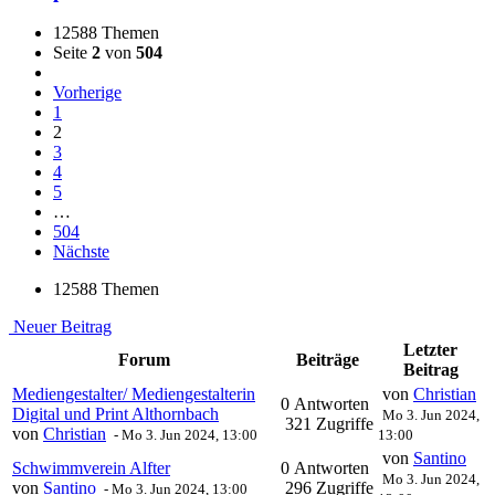
12588 Themen
Seite
2
von
504
Vorherige
1
2
3
4
5
…
504
Nächste
12588 Themen
Neuer Beitrag
Letzter
Forum
Beiträge
Beitrag
Mediengestalter/ Mediengestalterin
von
Christian
0 Antworten
Digital und Print Althornbach
Mo 3. Jun 2024,
321 Zugriffe
von
Christian
-
Mo 3. Jun 2024, 13:00
13:00
von
Santino
Schwimmverein Alfter
0 Antworten
Mo 3. Jun 2024,
von
Santino
296 Zugriffe
-
Mo 3. Jun 2024, 13:00