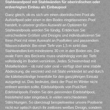
Stahlwandpool mit Stahlwänden für oberirdischen oder
erdverlegten Einbau als Einbaupool
Ganz gleich, ob es sich um einen oberirdischen Pool als
Aufstellpool oder einen in den Boden eingelassenen Pool
handelt, in unserer großen Auswahl an Optionen für
Stahlwandpools werden Sie fündig. Entdecken Sie
verschiedene Größen und Designs und individualisieren Sie
Ihren Pool mit einer Auswahl an Poolfolien und passendem
Wasserzubehör. Bei einer Tiefe von 1,5 m sinkt das
Stahlwandbecken mindestens 30 cm in den Boden ein. Die
ovale Form des Beckens muss unabhängig von der Tiefe
vollständig im Boden versinken. Jedes Schwimmbad mit
Metallwänden – ob rund oder oval – verfügt über eine stabile
Abdeckung, die verzinkt und mit Stahl verkleidet ist und durch
die kältebeständige Innenfolie für den ganzjährigen Einsatz
ausgelegt ist. Das bedeutet, dass der Pool im Winter nicht
entleert werden sollte. Edelstahlpools von Pool.Net:
Edelstahlpools Finden Sie den passenden Edelstahlpool,
freistehend oder eingebaut, in vielen verschiedenen
Stilrichtungen. So überzeugt beispielsweise unsere Poolserie
nicht nur optisch durch ihr zeitloses weißes Design, sondern