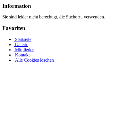
Information
Sie sind leider nicht berechtigt, die Suche zu verwenden.
Favoriten
Startseite
Galerie
Mitglieder
Kontakt
Alle Cookies löschen
Stahlwandpool mit Stahlwänden für oberirdischen oder erdverle
Ganz gleich, ob es sich um einen oberirdischen Pool als Aufstellpoo
Entdecken Sie verschiedene Größen und Designs und individualisiere
mindestens 30 cm in den Boden ein. Die ovale Form des Beckens mus
stabile Abdeckung, die verzinkt und mit Stahl verkleidet ist und durch
Edelstahlpools von Pool.Net: Edelstahlpools Finden Sie den passenden 
optisch durch ihr zeitloses weißes Design, sondern auch durch viele 
der Alpha-Serie und sorgen mit Holz- oder Steindekorationen für ein