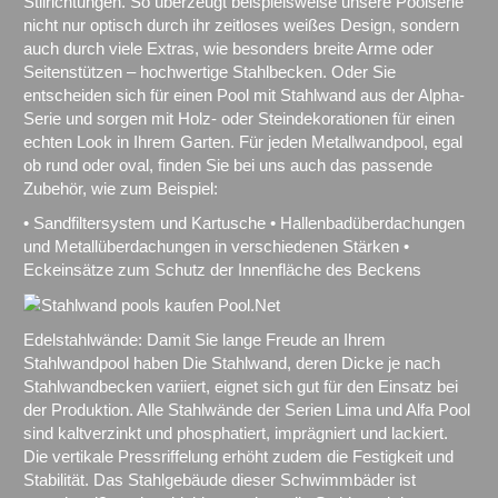
Stilrichtungen. So überzeugt beispielsweise unsere Poolserie
nicht nur optisch durch ihr zeitloses weißes Design, sondern
auch durch viele Extras, wie besonders breite Arme oder
Seitenstützen – hochwertige Stahlbecken. Oder Sie
entscheiden sich für einen Pool mit Stahlwand aus der Alpha-
Serie und sorgen mit Holz- oder Steindekorationen für einen
echten Look in Ihrem Garten. Für jeden Metallwandpool, egal
ob rund oder oval, finden Sie bei uns auch das passende
Zubehör, wie zum Beispiel:
• Sandfiltersystem und Kartusche • Hallenbadüberdachungen
und Metallüberdachungen in verschiedenen Stärken •
Eckeinsätze zum Schutz der Innenfläche des Beckens
Edelstahlwände: Damit Sie lange Freude an Ihrem
Stahlwandpool haben Die Stahlwand, deren Dicke je nach
Stahlwandbecken variiert, eignet sich gut für den Einsatz bei
der Produktion. Alle Stahlwände der Serien Lima und Alfa Pool
sind kaltverzinkt und phosphatiert, imprägniert und lackiert.
Die vertikale Pressriffelung erhöht zudem die Festigkeit und
Stabilität. Das Stahlgebäude dieser Schwimmbäder ist