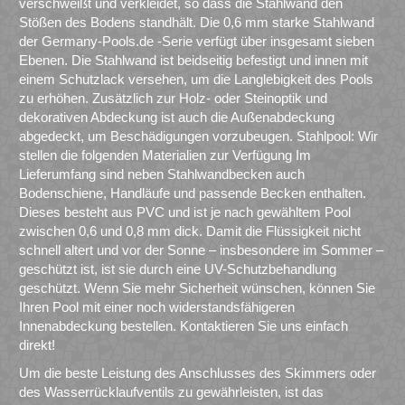
verschweißt und verkleidet, so dass die Stahlwand den
Stößen des Bodens standhält. Die 0,6 mm starke Stahlwand
der Germany-Pools.de -Serie verfügt über insgesamt sieben
Ebenen. Die Stahlwand ist beidseitig befestigt und innen mit
einem Schutzlack versehen, um die Langlebigkeit des Pools
zu erhöhen. Zusätzlich zur Holz- oder Steinoptik und
dekorativen Abdeckung ist auch die Außenabdeckung
abgedeckt, um Beschädigungen vorzubeugen. Stahlpool: Wir
stellen die folgenden Materialien zur Verfügung Im
Lieferumfang sind neben Stahlwandbecken auch
Bodenschiene, Handläufe und passende Becken enthalten.
Dieses besteht aus PVC und ist je nach gewähltem Pool
zwischen 0,6 und 0,8 mm dick. Damit die Flüssigkeit nicht
schnell altert und vor der Sonne – insbesondere im Sommer –
geschützt ist, ist sie durch eine UV-Schutzbehandlung
geschützt. Wenn Sie mehr Sicherheit wünschen, können Sie
Ihren Pool mit einer noch widerstandsfähigeren
Innenabdeckung bestellen. Kontaktieren Sie uns einfach
direkt!
Um die beste Leistung des Anschlusses des Skimmers oder
des Wasserrücklaufventils zu gewährleisten, ist das