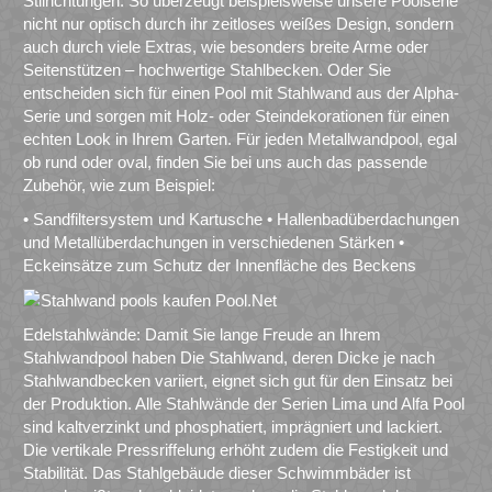
Stilrichtungen. So überzeugt beispielsweise unsere Poolserie
nicht nur optisch durch ihr zeitloses weißes Design, sondern
auch durch viele Extras, wie besonders breite Arme oder
Seitenstützen – hochwertige Stahlbecken. Oder Sie
entscheiden sich für einen Pool mit Stahlwand aus der Alpha-
Serie und sorgen mit Holz- oder Steindekorationen für einen
echten Look in Ihrem Garten. Für jeden Metallwandpool, egal
ob rund oder oval, finden Sie bei uns auch das passende
Zubehör, wie zum Beispiel:
• Sandfiltersystem und Kartusche • Hallenbadüberdachungen
und Metallüberdachungen in verschiedenen Stärken •
Eckeinsätze zum Schutz der Innenfläche des Beckens
Edelstahlwände: Damit Sie lange Freude an Ihrem
Stahlwandpool haben Die Stahlwand, deren Dicke je nach
Stahlwandbecken variiert, eignet sich gut für den Einsatz bei
der Produktion. Alle Stahlwände der Serien Lima und Alfa Pool
sind kaltverzinkt und phosphatiert, imprägniert und lackiert.
Die vertikale Pressriffelung erhöht zudem die Festigkeit und
Stabilität. Das Stahlgebäude dieser Schwimmbäder ist