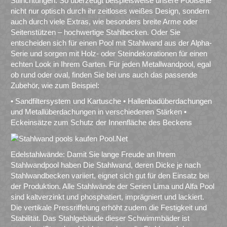
Stilrichtungen. So überzeugt beispielsweise unsere Poolserie
nicht nur optisch durch ihr zeitloses weißes Design, sondern
auch durch viele Extras, wie besonders breite Arme oder
Seitenstützen – hochwertige Stahlbecken. Oder Sie
entscheiden sich für einen Pool mit Stahlwand aus der Alpha-
Serie und sorgen mit Holz- oder Steindekorationen für einen
echten Look in Ihrem Garten. Für jeden Metallwandpool, egal
ob rund oder oval, finden Sie bei uns auch das passende
Zubehör, wie zum Beispiel:
• Sandfiltersystem und Kartusche • Hallenbadüberdachungen
und Metallüberdachungen in verschiedenen Stärken •
Eckeinsätze zum Schutz der Innenfläche des Beckens
Edelstahlwände: Damit Sie lange Freude an Ihrem
Stahlwandpool haben Die Stahlwand, deren Dicke je nach
Stahlwandbecken variiert, eignet sich gut für den Einsatz bei
der Produktion. Alle Stahlwände der Serien Lima und Alfa Pool
sind kaltverzinkt und phosphatiert, imprägniert und lackiert.
Die vertikale Pressriffelung erhöht zudem die Festigkeit und
Stabilität. Das Stahlgebäude dieser Schwimmbäder ist