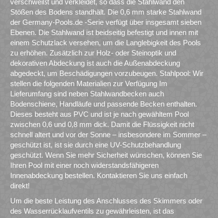
verschweißt und verkleidet, so dass die Stahlwand den
Stößen des Bodens standhält. Die 0,6 mm starke Stahlwand
der Germany-Pools.de -Serie verfügt über insgesamt sieben
Ebenen. Die Stahlwand ist beidseitig befestigt und innen mit
einem Schutzlack versehen, um die Langlebigkeit des Pools
zu erhöhen. Zusätzlich zur Holz- oder Steinoptik und
dekorativen Abdeckung ist auch die Außenabdeckung
abgedeckt, um Beschädigungen vorzubeugen. Stahlpool: Wir
stellen die folgenden Materialien zur Verfügung Im
Lieferumfang sind neben Stahlwandbecken auch
Bodenschiene, Handläufe und passende Becken enthalten.
Dieses besteht aus PVC und ist je nach gewähltem Pool
zwischen 0,6 und 0,8 mm dick. Damit die Flüssigkeit nicht
schnell altert und vor der Sonne – insbesondere im Sommer –
geschützt ist, ist sie durch eine UV-Schutzbehandlung
geschützt. Wenn Sie mehr Sicherheit wünschen, können Sie
Ihren Pool mit einer noch widerstandsfähigeren
Innenabdeckung bestellen. Kontaktieren Sie uns einfach
direkt!
Um die beste Leistung des Anschlusses des Skimmers oder
des Wasserrücklaufventils zu gewährleisten, ist das