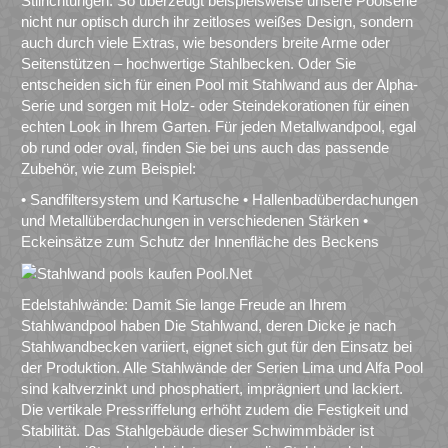
Stilrichtungen. So überzeugt beispielsweise unsere Poolserie
nicht nur optisch durch ihr zeitloses weißes Design, sondern
auch durch viele Extras, wie besonders breite Arme oder
Seitenstützen – hochwertige Stahlbecken. Oder Sie
entscheiden sich für einen Pool mit Stahlwand aus der Alpha-
Serie und sorgen mit Holz- oder Steindekorationen für einen
echten Look in Ihrem Garten. Für jeden Metallwandpool, egal
ob rund oder oval, finden Sie bei uns auch das passende
Zubehör, wie zum Beispiel:
• Sandfiltersystem und Kartusche • Hallenbadüberdachungen
und Metallüberdachungen in verschiedenen Stärken •
Eckeinsätze zum Schutz der Innenfläche des Beckens
Edelstahlwände: Damit Sie lange Freude an Ihrem
Stahlwandpool haben Die Stahlwand, deren Dicke je nach
Stahlwandbecken variiert, eignet sich gut für den Einsatz bei
der Produktion. Alle Stahlwände der Serien Lima und Alfa Pool
sind kaltverzinkt und phosphatiert, imprägniert und lackiert.
Die vertikale Pressriffelung erhöht zudem die Festigkeit und
Stabilität. Das Stahlgebäude dieser Schwimmbäder ist