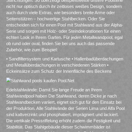
Stilrichtungen. So überzeugt beispielsweise unsere Poolserie
nicht nur optisch durch ihr zeitloses weißes Design, sondern
auch durch viele Extras, wie besonders breite Arme oder
Seitenstützen – hochwertige Stahlbecken. Oder Sie
entscheiden sich für einen Pool mit Stahlwand aus der Alpha-
Serie und sorgen mit Holz- oder Steindekorationen für einen
echten Look in Ihrem Garten. Für jeden Metallwandpool, egal
ob rund oder oval, finden Sie bei uns auch das passende
Zubehör, wie zum Beispiel:
• Sandfiltersystem und Kartusche • Hallenbadüberdachungen
und Metallüberdachungen in verschiedenen Stärken •
Eckeinsätze zum Schutz der Innenfläche des Beckens
Edelstahlwände: Damit Sie lange Freude an Ihrem
Stahlwandpool haben Die Stahlwand, deren Dicke je nach
Stahlwandbecken variiert, eignet sich gut für den Einsatz bei
der Produktion. Alle Stahlwände der Serien Lima und Alfa Pool
sind kaltverzinkt und phosphatiert, imprägniert und lackiert.
Die vertikale Pressriffelung erhöht zudem die Festigkeit und
Stabilität. Das Stahlgebäude dieser Schwimmbäder ist