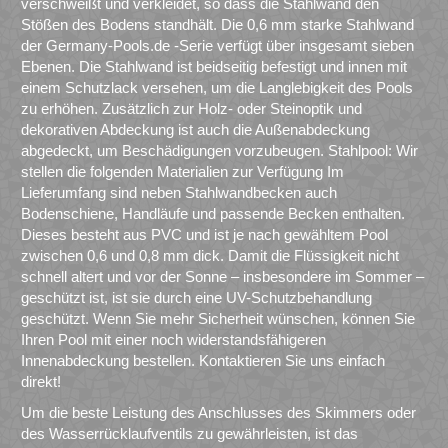
verschweißt und verkleidet, so dass die Stahlwand den
Stößen des Bodens standhält. Die 0,6 mm starke Stahlwand
der Germany-Pools.de -Serie verfügt über insgesamt sieben
Ebenen. Die Stahlwand ist beidseitig befestigt und innen mit
einem Schutzlack versehen, um die Langlebigkeit des Pools
zu erhöhen. Zusätzlich zur Holz- oder Steinoptik und
dekorativen Abdeckung ist auch die Außenabdeckung
abgedeckt, um Beschädigungen vorzubeugen. Stahlpool: Wir
stellen die folgenden Materialien zur Verfügung Im
Lieferumfang sind neben Stahlwandbecken auch
Bodenschiene, Handläufe und passende Becken enthalten.
Dieses besteht aus PVC und ist je nach gewähltem Pool
zwischen 0,6 und 0,8 mm dick. Damit die Flüssigkeit nicht
schnell altert und vor der Sonne – insbesondere im Sommer –
geschützt ist, ist sie durch eine UV-Schutzbehandlung
geschützt. Wenn Sie mehr Sicherheit wünschen, können Sie
Ihren Pool mit einer noch widerstandsfähigeren
Innenabdeckung bestellen. Kontaktieren Sie uns einfach
direkt!
Um die beste Leistung des Anschlusses des Skimmers oder
des Wasserrücklaufventils zu gewährleisten, ist das