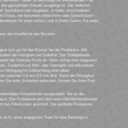
en versinken. Jedes Schwimmbad mit Metallwänden – ob
ür den ganzjährigen Einsatz ausgelegt ist. Das bedeutet,
l, freistehend oder eingebaut, in vielen verschiedenen
ele Extras, wie besonders breite Arme oder Seitenstützen –
korationen für einen echten Look in Ihrem Garten. Für jeden
hutz der Innenfläche des Beckens
et sich gut für den Einsatz bei der Produktion. Alle
t zudem die Festigkeit und Stabilität. Das Stahlgebäude
lwand der Germany-Pools.de -Serie verfügt über insgesamt
en. Zusätzlich zur Holz- oder Steinoptik und dekorativen
zur Verfügung Im Lieferumfang sind neben
ol zwischen 0,6 und 0,8 mm dick. Damit die Flüssigkeit
Wenn Sie mehr Sicherheit wünschen, können Sie Ihren Pool
notwendigen Komponenten ausgestattet. Der an der
asst. Das Poolwasser wird über einen Oberflächenskimmer
rd das Filtersystem geschont. Das gefilterte Poolwasser
e nicht, unser engagiertes Team für eine Beratung zu