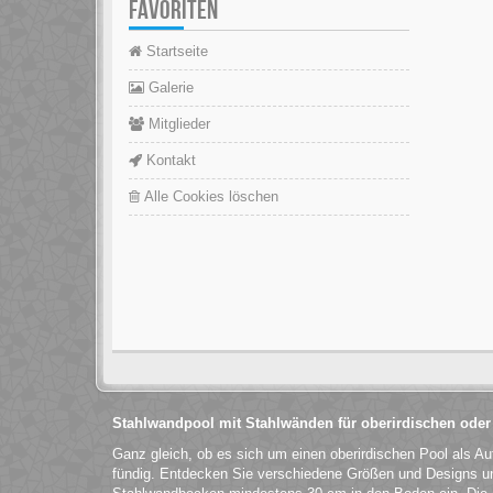
FAVORITEN
Startseite
Galerie
Mitglieder
Kontakt
Alle Cookies löschen
Stahlwandpool mit Stahlwänden für oberirdischen oder
Ganz gleich, ob es sich um einen oberirdischen Pool als Au
fündig. Entdecken Sie verschiedene Größen und Designs und