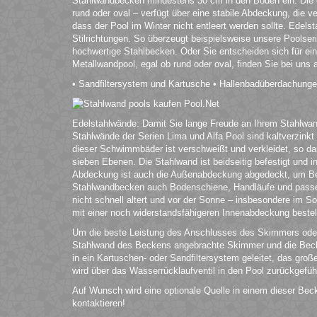
Stahlwandbecken mindestens 30 cm in den Boden ein. Die
rund oder oval – verfügt über eine stabile Abdeckung, die ve
dass der Pool im Winter nicht entleert werden sollte. Edels
Stilrichtungen. So überzeugt beispielsweise unsere Poolser
hochwertige Stahlbecken. Oder Sie entscheiden sich für ein
Metallwandpool, egal ob rund oder oval, finden Sie bei uns
• Sandfiltersystem und Kartusche • Hallenbadüberdachung
Edelstahlwände: Damit Sie lange Freude an Ihrem Stahlwandp
Stahlwände der Serien Lima und Alfa Pool sind kaltverzinkt 
dieser Schwimmbäder ist verschweißt und verkleidet, so d
sieben Ebenen. Die Stahlwand ist beidseitig befestigt und 
Abdeckung ist auch die Außenabdeckung abgedeckt, um Besc
Stahlwandbecken auch Bodenschiene, Handläufe und passen
nicht schnell altert und vor der Sonne – insbesondere im 
mit einer noch widerstandsfähigeren Innenabdeckung bestell
Um die beste Leistung des Anschlusses des Skimmers oder
Stahlwand des Beckens angebrachte Skimmer und die Becke
in ein Kartuschen- oder Sandfiltersystem geleitet, das gro
wird über das Wasserrücklaufventil in den Pool zurückgefüh
Auf Wunsch wird eine optionale Quelle in einem dieser Bec
kontaktieren!