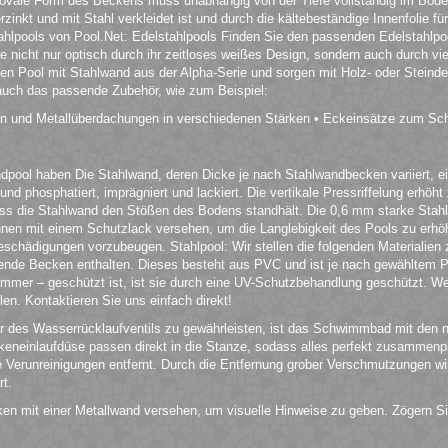
 ovale Form des Beckens muss unabhängig von der Tiefe vollständig im Bod
rzinkt und mit Stahl verkleidet ist und durch die kältebeständige Innenfolie f
tahlpools von Pool.Net: Edelstahlpools Finden Sie den passenden Edelstahlpoo
ie nicht nur optisch durch ihr zeitloses weißes Design, sondern auch durch vi
en Pool mit Stahlwand aus der Alpha-Serie und sorgen mit Holz- oder Steinde
 auch das passende Zubehör, wie zum Beispiel:
en und Metallüberdachungen in verschiedenen Stärken • Eckeinsätze zum Sc
ool haben Die Stahlwand, deren Dicke je nach Stahlwandbecken variiert, eign
und phosphatiert, imprägniert und lackiert. Die vertikale Pressriffelung erhöh
ass die Stahlwand den Stößen des Bodens standhält. Die 0,6 mm starke Stah
innen mit einem Schutzlack versehen, um die Langlebigkeit des Pools zu erhöh
hädigungen vorzubeugen. Stahlpool: Wir stellen die folgenden Materialien 
de Becken enthalten. Dieses besteht aus PVC und ist je nach gewähltem Po
Sommer – geschützt ist, ist sie durch eine UV-Schutzbehandlung geschützt. 
en. Kontaktieren Sie uns einfach direkt!
 des Wasserrücklaufventils zu gewährleisten, ist das Schwimmbad mit den 
neinlaufdüse passen direkt in die Stanze, sodass alles perfekt zusammenp
ße Verunreinigungen entfernt. Durch die Entfernung grober Verschmutzungen wi
rt.
ken mit einer Metallwand versehen, um visuelle Hinweise zu geben. Zögern Si