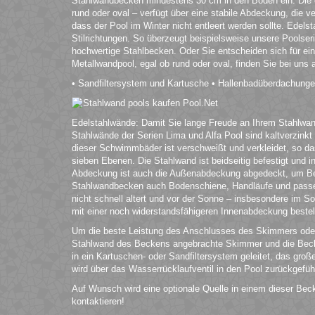
Stahlwandbecken mindestens 30 cm in den Boden ein. Die
rund oder oval – verfügt über eine stabile Abdeckung, die ve
dass der Pool im Winter nicht entleert werden sollte. Edels
Stilrichtungen. So überzeugt beispielsweise unsere Poolser
hochwertige Stahlbecken. Oder Sie entscheiden sich für ein
Metallwandpool, egal ob rund oder oval, finden Sie bei uns
• Sandfiltersystem und Kartusche • Hallenbadüberdachung
Edelstahlwände: Damit Sie lange Freude an Ihrem Stahlwandp
Stahlwände der Serien Lima und Alfa Pool sind kaltverzinkt 
dieser Schwimmbäder ist verschweißt und verkleidet, so d
sieben Ebenen. Die Stahlwand ist beidseitig befestigt und 
Abdeckung ist auch die Außenabdeckung abgedeckt, um Besc
Stahlwandbecken auch Bodenschiene, Handläufe und passen
nicht schnell altert und vor der Sonne – insbesondere im 
mit einer noch widerstandsfähigeren Innenabdeckung bestell
Um die beste Leistung des Anschlusses des Skimmers oder
Stahlwand des Beckens angebrachte Skimmer und die Becke
in ein Kartuschen- oder Sandfiltersystem geleitet, das gro
wird über das Wasserrücklaufventil in den Pool zurückgefüh
Auf Wunsch wird eine optionale Quelle in einem dieser Bec
kontaktieren!