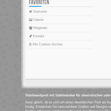
FAVORITEN
Startseite
Galerie
Mitglieder
Kontakt
Alle Cookies löschen
Stahlwandpool mit Stahlwänden für oberirdischen oder
Ganz gleich, ob es sich um einen oberirdischen Pool als Au
fündig. Entdecken Sie verschiedene Größen und Designs und