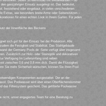
en versinken. Jedes Schwimmbad mit Metallwänden – ob
ür den ganzjährigen Einsatz ausgelegt ist. Das bedeutet,
l, freistehend oder eingebaut, in vielen verschiedenen
ele Extras, wie besonders breite Arme oder Seitenstützen –
korationen für einen echten Look in Ihrem Garten. Für jeden
hutz der Innenfläche des Beckens
et sich gut für den Einsatz bei der Produktion. Alle
t zudem die Festigkeit und Stabilität. Das Stahlgebäude
lwand der Germany-Pools.de -Serie verfügt über insgesamt
en. Zusätzlich zur Holz- oder Steinoptik und dekorativen
zur Verfügung Im Lieferumfang sind neben
ol zwischen 0,6 und 0,8 mm dick. Damit die Flüssigkeit
Wenn Sie mehr Sicherheit wünschen, können Sie Ihren Pool
notwendigen Komponenten ausgestattet. Der an der
asst. Das Poolwasser wird über einen Oberflächenskimmer
rd das Filtersystem geschont. Das gefilterte Poolwasser
e nicht, unser engagiertes Team für eine Beratung zu