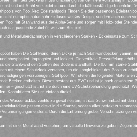
 ovale Form des Beckens muss unabhängig von der Tiefe vollständig im Bod
rzinkt und mit Stahl verkleidet ist und durch die kältebeständige Innenfolie f
tahlpools von Pool.Net: Edelstahlpools Finden Sie den passenden Edelstahlpoo
ie nicht nur optisch durch ihr zeitloses weißes Design, sondern auch durch vi
en Pool mit Stahlwand aus der Alpha-Serie und sorgen mit Holz- oder Steinde
 auch das passende Zubehör, wie zum Beispiel:
en und Metallüberdachungen in verschiedenen Stärken • Eckeinsätze zum Sc
ool haben Die Stahlwand, deren Dicke je nach Stahlwandbecken variiert, eign
und phosphatiert, imprägniert und lackiert. Die vertikale Pressriffelung erhöh
ass die Stahlwand den Stößen des Bodens standhält. Die 0,6 mm starke Stah
innen mit einem Schutzlack versehen, um die Langlebigkeit des Pools zu erhöh
hädigungen vorzubeugen. Stahlpool: Wir stellen die folgenden Materialien 
de Becken enthalten. Dieses besteht aus PVC und ist je nach gewähltem Po
Sommer – geschützt ist, ist sie durch eine UV-Schutzbehandlung geschützt. 
en. Kontaktieren Sie uns einfach direkt!
 des Wasserrücklaufventils zu gewährleisten, ist das Schwimmbad mit den 
neinlaufdüse passen direkt in die Stanze, sodass alles perfekt zusammenp
ße Verunreinigungen entfernt. Durch die Entfernung grober Verschmutzungen wi
rt.
ken mit einer Metallwand versehen, um visuelle Hinweise zu geben. Zögern Si