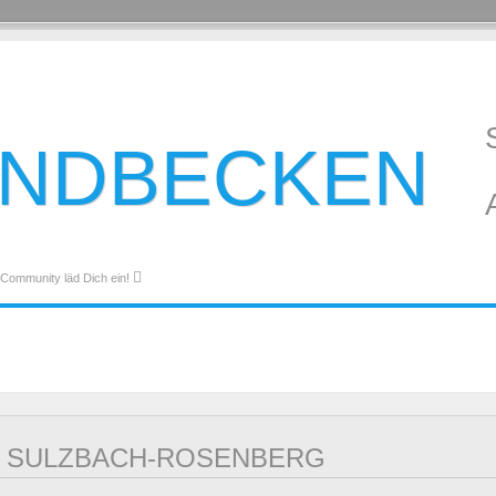
ANDBECKEN
 Community läd Dich ein!
. SULZBACH-ROSENBERG