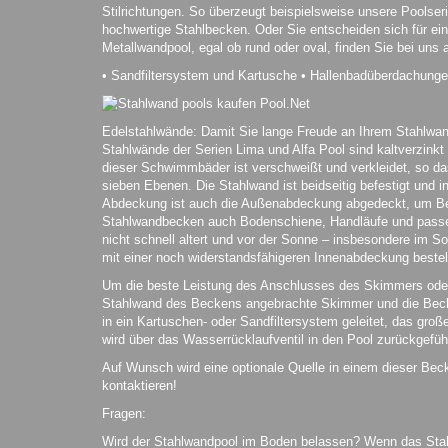
Stilrichtungen. So überzeugt beispielsweise unsere Poolser
hochwertige Stahlbecken. Oder Sie entscheiden sich für ein
Metallwandpool, egal ob rund oder oval, finden Sie bei uns
• Sandfiltersystem und Kartusche • Hallenbadüberdachung
Edelstahlwände: Damit Sie lange Freude an Ihrem Stahlwandp
Stahlwände der Serien Lima und Alfa Pool sind kaltverzinkt 
dieser Schwimmbäder ist verschweißt und verkleidet, so d
sieben Ebenen. Die Stahlwand ist beidseitig befestigt und 
Abdeckung ist auch die Außenabdeckung abgedeckt, um Besc
Stahlwandbecken auch Bodenschiene, Handläufe und passen
nicht schnell altert und vor der Sonne – insbesondere im 
mit einer noch widerstandsfähigeren Innenabdeckung bestell
Um die beste Leistung des Anschlusses des Skimmers oder
Stahlwand des Beckens angebrachte Skimmer und die Becke
in ein Kartuschen- oder Sandfiltersystem geleitet, das gro
wird über das Wasserrücklaufventil in den Pool zurückgefüh
Auf Wunsch wird eine optionale Quelle in einem dieser Bec
kontaktieren!
Fragen:
Wird der Stahlwandpool im Boden belassen? Wenn das Stah