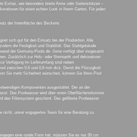
ele Extras, wie besonders breite Arme oder Seitenstützen –
korationen für einen echten Look in Ihrem Garten. Für jeden
hutz der Innenfläche des Beckens
et sich gut für den Einsatz bei der Produktion. Alle
t zudem die Festigkeit und Stabilität. Das Stahlgebäude
lwand der Germany-Pools.de -Serie verfügt über insgesamt
en. Zusätzlich zur Holz- oder Steinoptik und dekorativen
zur Verfügung Im Lieferumfang sind neben
ol zwischen 0,6 und 0,8 mm dick. Damit die Flüssigkeit
Wenn Sie mehr Sicherheit wünschen, können Sie Ihren Pool
notwendigen Komponenten ausgestattet. Der an der
asst. Das Poolwasser wird über einen Oberflächenskimmer
rd das Filtersystem geschont. Das gefilterte Poolwasser
e nicht, unser engagiertes Team für eine Beratung zu
ingegen eine runde Form hat, müssen Sie es nur 30 cm