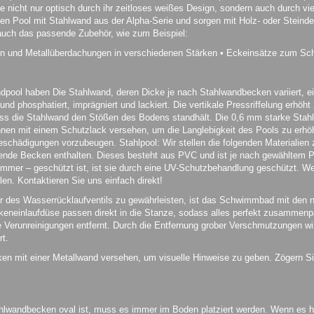
ie nicht nur optisch durch ihr zeitloses weißes Design, sondern auch durch vi
en Pool mit Stahlwand aus der Alpha-Serie und sorgen mit Holz- oder Steinde
 auch das passende Zubehör, wie zum Beispiel:
en und Metallüberdachungen in verschiedenen Stärken • Eckeinsätze zum Sc
ool haben Die Stahlwand, deren Dicke je nach Stahlwandbecken variiert, eign
und phosphatiert, imprägniert und lackiert. Die vertikale Pressriffelung erhöh
ass die Stahlwand den Stößen des Bodens standhält. Die 0,6 mm starke Stah
innen mit einem Schutzlack versehen, um die Langlebigkeit des Pools zu erhöh
hädigungen vorzubeugen. Stahlpool: Wir stellen die folgenden Materialien 
de Becken enthalten. Dieses besteht aus PVC und ist je nach gewähltem Po
Sommer – geschützt ist, ist sie durch eine UV-Schutzbehandlung geschützt. 
en. Kontaktieren Sie uns einfach direkt!
 des Wasserrücklaufventils zu gewährleisten, ist das Schwimmbad mit den 
neinlaufdüse passen direkt in die Stanze, sodass alles perfekt zusammenp
ße Verunreinigungen entfernt. Durch die Entfernung grober Verschmutzungen wi
rt.
ken mit einer Metallwand versehen, um visuelle Hinweise zu geben. Zögern Si
lwandbecken oval ist, muss es immer im Boden platziert werden. Wenn es h