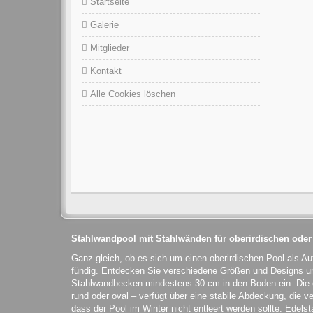
Startseite
Galerie
Mitglieder
Kontakt
Alle Cookies löschen
Stahlwandpool mit Stahlwänden für oberirdischen oder
Ganz gleich, ob es sich um einen oberirdischen Pool als Au
fündig. Entdecken Sie verschiedene Größen und Designs und
Stahlwandbecken mindestens 30 cm in den Boden ein. Die
rund oder oval – verfügt über eine stabile Abdeckung, die ve
dass der Pool im Winter nicht entleert werden sollte. Edels