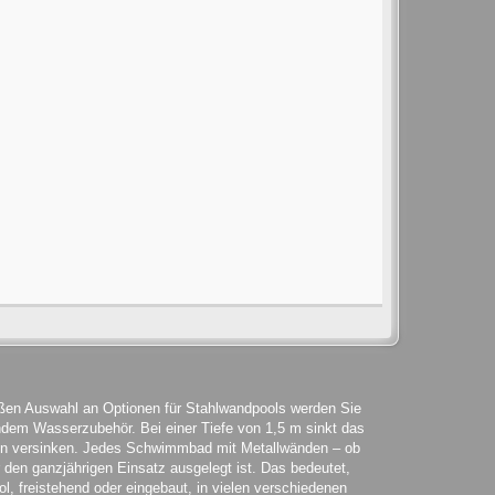
roßen Auswahl an Optionen für Stahlwandpools werden Sie
ndem Wasserzubehör. Bei einer Tiefe von 1,5 m sinkt das
en versinken. Jedes Schwimmbad mit Metallwänden – ob
ür den ganzjährigen Einsatz ausgelegt ist. Das bedeutet,
l, freistehend oder eingebaut, in vielen verschiedenen