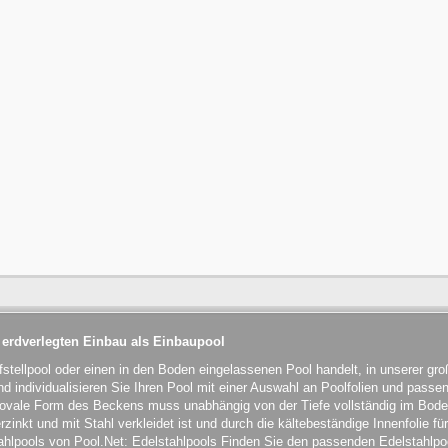
 erdverlegten Einbau als Einbaupool
fstellpool oder einen in den Boden eingelassenen Pool handelt, in unserer g
 individualisieren Sie Ihren Pool mit einer Auswahl an Poolfolien und passe
 ovale Form des Beckens muss unabhängig von der Tiefe vollständig im Bod
rzinkt und mit Stahl verkleidet ist und durch die kältebeständige Innenfolie f
tahlpools von Pool.Net: Edelstahlpools Finden Sie den passenden Edelstahlpoo