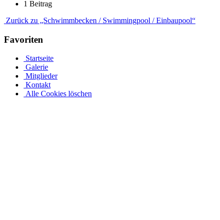
1 Beitrag
Zurück zu „Schwimmbecken / Swimmingpool / Einbaupool“
Favoriten
Startseite
Galerie
Mitglieder
Kontakt
Alle Cookies löschen
Stahlwandpool mit Stahlwänden für oberirdischen oder
erdverlegten Einbau als Einbaupool
Ganz gleich, ob es sich um einen oberirdischen Pool als Aufstellpool
oder einen in den Boden eingelassenen Pool handelt, in unserer
großen Auswahl an Optionen für Stahlwandpools werden Sie
fündig. Entdecken Sie verschiedene Größen und Designs und
individualisieren Sie Ihren Pool mit einer Auswahl an Poolfolien
und passendem Wasserzubehör. Bei einer Tiefe von 1,5 m sinkt das
Stahlwandbecken mindestens 30 cm in den Boden ein. Die ovale