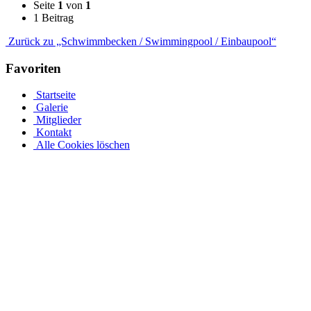
Seite
1
von
1
1 Beitrag
Zurück zu „Schwimmbecken / Swimmingpool / Einbaupool“
Favoriten
Startseite
Galerie
Mitglieder
Kontakt
Alle Cookies löschen
Stahlwandpool mit Stahlwänden für oberirdischen oder
erdverlegten Einbau als Einbaupool
Ganz gleich, ob es sich um einen oberirdischen Pool als Aufstellpool
oder einen in den Boden eingelassenen Pool handelt, in unserer
großen Auswahl an Optionen für Stahlwandpools werden Sie
fündig. Entdecken Sie verschiedene Größen und Designs und
individualisieren Sie Ihren Pool mit einer Auswahl an Poolfolien
und passendem Wasserzubehör. Bei einer Tiefe von 1,5 m sinkt das