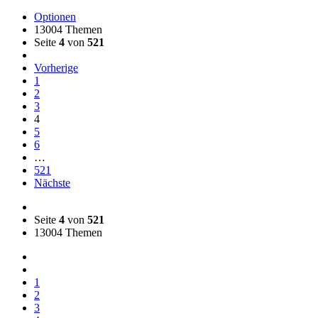
Optionen
13004 Themen
Seite
4
von
521
Vorherige
1
2
3
4
5
6
…
521
Nächste
Seite
4
von
521
13004 Themen
1
2
3