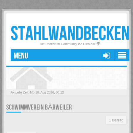
STAHLWANDBECKEN
Die Poolforum Community läd Dich ein!
MENU
Aktuelle Zeit: Mo 10. Aug 2026, 06:12
SCHWIMMVEREIN BÄRWEILER
1 Beitrag