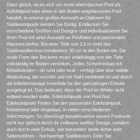
Ganz gleich, ob es sich um einen oberirdischen Pool als
Aufstellpool oder einen in den Boden eingelassenen Pool
handelt, in unserer großen Auswahl an Optionen für
Stahlwandpools werden Sie fündig. Entdecken Sie
verschiedene Größen und Designs und individualisieren Sie
Ihren Pool mit einer Auswahl an Poolfolien und passendem
Wasserzubehör. Bei einer Tiefe von 1,5 m sinkt das
Stahlwandbecken mindestens 30 cm in den Boden ein. Die
ovale Form des Beckens muss unabhängig von der Tiefe
vollständig im Boden versinken. Jedes Schwimmbad mit
Metallwänden – ob rund oder oval – verfügt über eine stabile
Abdeckung, die verzinkt und mit Stahl verkleidet ist und durch
die kältebeständige Innenfolie für den ganzjährigen Einsatz
ausgelegt ist. Das bedeutet, dass der Pool im Winter nicht
entleert werden sollte. Edelstahlpools von Pool.Net:
Edelstahlpools Finden Sie den passenden Edelstahlpool,
freistehend oder eingebaut, in vielen verschiedenen
Stilrichtungen. So überzeugt beispielsweise unsere Poolserie
nicht nur optisch durch ihr zeitloses weißes Design, sondern
auch durch viele Extras, wie besonders breite Arme oder
Seitenstützen – hochwertige Stahlbecken. Oder Sie