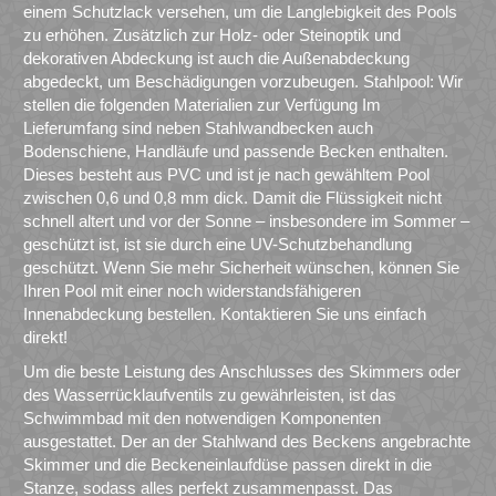
einem Schutzlack versehen, um die Langlebigkeit des Pools
zu erhöhen. Zusätzlich zur Holz- oder Steinoptik und
dekorativen Abdeckung ist auch die Außenabdeckung
abgedeckt, um Beschädigungen vorzubeugen. Stahlpool: Wir
stellen die folgenden Materialien zur Verfügung Im
Lieferumfang sind neben Stahlwandbecken auch
Bodenschiene, Handläufe und passende Becken enthalten.
Dieses besteht aus PVC und ist je nach gewähltem Pool
zwischen 0,6 und 0,8 mm dick. Damit die Flüssigkeit nicht
schnell altert und vor der Sonne – insbesondere im Sommer –
geschützt ist, ist sie durch eine UV-Schutzbehandlung
geschützt. Wenn Sie mehr Sicherheit wünschen, können Sie
Ihren Pool mit einer noch widerstandsfähigeren
Innenabdeckung bestellen. Kontaktieren Sie uns einfach
direkt!
Um die beste Leistung des Anschlusses des Skimmers oder
des Wasserrücklaufventils zu gewährleisten, ist das
Schwimmbad mit den notwendigen Komponenten
ausgestattet. Der an der Stahlwand des Beckens angebrachte
Skimmer und die Beckeneinlaufdüse passen direkt in die
Stanze, sodass alles perfekt zusammenpasst. Das