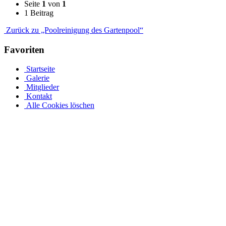
Seite
1
von
1
1 Beitrag
Zurück zu „Poolreinigung des Gartenpool“
Favoriten
Startseite
Galerie
Mitglieder
Kontakt
Alle Cookies löschen
Stahlwandpool mit Stahlwänden für oberirdischen oder
erdverlegten Einbau als Einbaupool
Ganz gleich, ob es sich um einen oberirdischen Pool als Aufstellpool
oder einen in den Boden eingelassenen Pool handelt, in unserer
großen Auswahl an Optionen für Stahlwandpools werden Sie
fündig. Entdecken Sie verschiedene Größen und Designs und
individualisieren Sie Ihren Pool mit einer Auswahl an Poolfolien
und passendem Wasserzubehör. Bei einer Tiefe von 1,5 m sinkt das