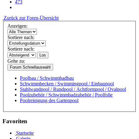
473
Zurück zur Foren-Übersicht
Anzeigen:
Sortiere nach:
Sortiere nach:
Los
Gehe zu:
Forum Schnellauswahl
Poolbau / Schwimmbadbau
Schwimmbecken / Swimmingpool / Einbaupool
Stahlwandpool / Rundpool / Achtformpool / Ovalpool
Poolzubehör / Schwimmbadzubehör / Poolfolie
Poolreinigung des Gartenpool
Favoriten
Startseite
Galerie