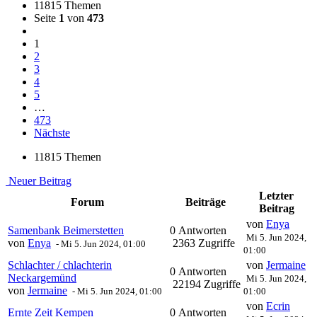
11815 Themen
Seite
1
von
473
1
2
3
4
5
…
473
Nächste
11815 Themen
Neuer Beitrag
Letzter
Forum
Beiträge
Beitrag
von
Enya
Samenbank Beimerstetten
0 Antworten
Mi 5. Jun 2024,
von
Enya
2363 Zugriffe
-
Mi 5. Jun 2024, 01:00
01:00
Schlachter / chlachterin
von
Jermaine
0 Antworten
Neckargemünd
Mi 5. Jun 2024,
22194 Zugriffe
von
Jermaine
-
Mi 5. Jun 2024, 01:00
01:00
von
Ecrin
Ernte Zeit Kempen
0 Antworten