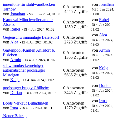
innenfolie für stahlwandbecken
von
Jonathan
0 Antworten
Tarnow
Mi 5. Jun 2024,
4545 Zugriffe
von
Jonathan
-
Mi 5. Jun 2024, 01:00
01:00
Karneval Münchweiler an der
von
Rahel
0 Antworten
Alsenz
Di 4. Jun 2024,
1850 Zugriffe
von
Rahel
-
Di 4. Jun 2024, 01:02
01:02
von
Alea
Gegenschwimmanlage Baiersdorf
0 Antworten
Di 4. Jun 2024,
von
Alea
2728 Zugriffe
-
Di 4. Jun 2024, 01:02
01:02
Gartenpool-Kaufen Ahlsdorf b.
von
Armin
0 Antworten
Eisleben
Di 4. Jun 2024,
1365 Zugriffe
von
Armin
-
Di 4. Jun 2024, 01:02
01:02
schwimmbeckenreiniger
von
Kolja
automatischer poolsauger
0 Antworten
Di 4. Jun 2024,
Mistelgau
5685 Zugriffe
01:02
von
Kolja
-
Di 4. Jun 2024, 01:02
von
Dorian
poolsauger buggy Göllheim
0 Antworten
Di 4. Jun 2024,
von
Dorian
3445 Zugriffe
-
Di 4. Jun 2024, 01:02
01:02
von
Irma
Boots Verkauf Butjadingen
0 Antworten
Di 4. Jun 2024,
von
Irma
1279 Zugriffe
-
Di 4. Jun 2024, 01:01
01:01
Neuer Beitrag