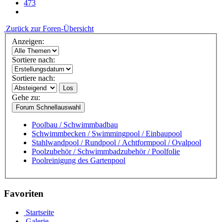
473
Zurück zur Foren-Übersicht
Anzeigen:
Sortiere nach:
Sortiere nach:
Los
Gehe zu:
Forum Schnellauswahl
Poolbau / Schwimmbadbau
Schwimmbecken / Swimmingpool / Einbaupool
Stahlwandpool / Rundpool / Achtformpool / Ovalpool
Poolzubehör / Schwimmbadzubehör / Poolfolie
Poolreinigung des Gartenpool
Favoriten
Startseite
Galerie