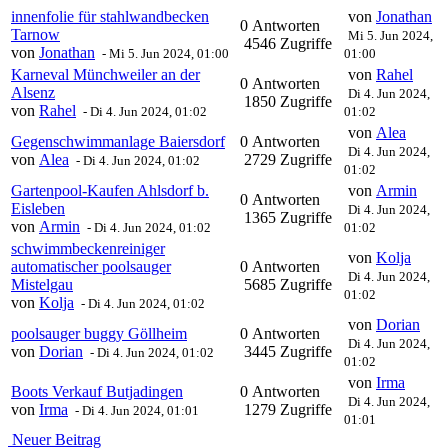
innenfolie für stahlwandbecken
von
Jonathan
0 Antworten
Tarnow
Mi 5. Jun 2024,
4546 Zugriffe
von
Jonathan
-
Mi 5. Jun 2024, 01:00
01:00
Karneval Münchweiler an der
von
Rahel
0 Antworten
Alsenz
Di 4. Jun 2024,
1850 Zugriffe
von
Rahel
-
Di 4. Jun 2024, 01:02
01:02
von
Alea
Gegenschwimmanlage Baiersdorf
0 Antworten
Di 4. Jun 2024,
von
Alea
2729 Zugriffe
-
Di 4. Jun 2024, 01:02
01:02
Gartenpool-Kaufen Ahlsdorf b.
von
Armin
0 Antworten
Eisleben
Di 4. Jun 2024,
1365 Zugriffe
von
Armin
-
Di 4. Jun 2024, 01:02
01:02
schwimmbeckenreiniger
von
Kolja
automatischer poolsauger
0 Antworten
Di 4. Jun 2024,
Mistelgau
5685 Zugriffe
01:02
von
Kolja
-
Di 4. Jun 2024, 01:02
von
Dorian
poolsauger buggy Göllheim
0 Antworten
Di 4. Jun 2024,
von
Dorian
3445 Zugriffe
-
Di 4. Jun 2024, 01:02
01:02
von
Irma
Boots Verkauf Butjadingen
0 Antworten
Di 4. Jun 2024,
von
Irma
1279 Zugriffe
-
Di 4. Jun 2024, 01:01
01:01
Neuer Beitrag