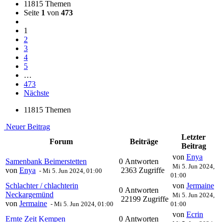
11815 Themen
Seite
1
von
473
1
2
3
4
5
…
473
Nächste
11815 Themen
Neuer Beitrag
Letzter
Forum
Beiträge
Beitrag
von
Enya
Samenbank Beimerstetten
0 Antworten
Mi 5. Jun 2024,
von
Enya
2363 Zugriffe
-
Mi 5. Jun 2024, 01:00
01:00
Schlachter / chlachterin
von
Jermaine
0 Antworten
Neckargemünd
Mi 5. Jun 2024,
22199 Zugriffe
von
Jermaine
-
Mi 5. Jun 2024, 01:00
01:00
von
Ecrin
Ernte Zeit Kempen
0 Antworten