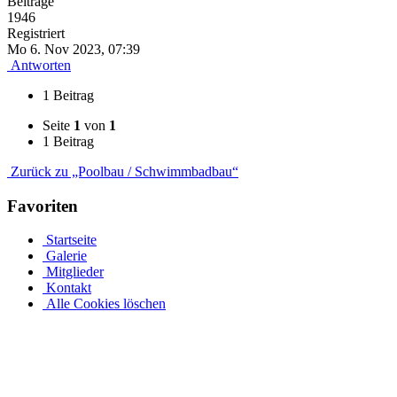
Beiträge
1946
Registriert
Mo 6. Nov 2023, 07:39
Antworten
1 Beitrag
Seite
1
von
1
1 Beitrag
Zurück zu „Poolbau / Schwimmbadbau“
Favoriten
Startseite
Galerie
Mitglieder
Kontakt
Alle Cookies löschen
Stahlwandpool mit Stahlwänden für oberirdischen oder
erdverlegten Einbau als Einbaupool