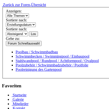
Zurück zur Foren-Übersicht
Anzeigen:
Sortiere nach:
Sortiere nach:
Los
Gehe zu:
Forum Schnellauswahl
Poolbau / Schwimmbadbau
Schwimmbecken / Swimmingpool / Einbaupool
Stahlwandpool / Rundpool / Achtformpool / Ovalpool
Poolzubehör / Schwimmbadzubehör / Poolfolie
Poolreinigung des Gartenpool
Favoriten
Startseite
Galerie
Mitglieder
Kontakt