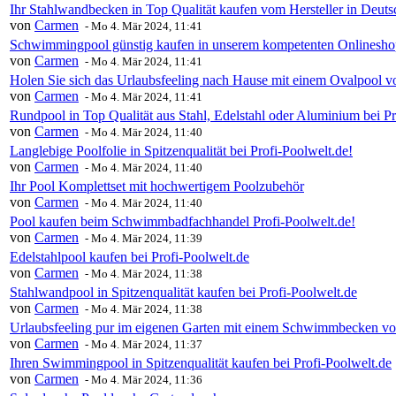
Ihr Stahlwandbecken in Top Qualität kaufen vom Hersteller in Deuts
von
Carmen
-
Mo 4. Mär 2024, 11:41
Schwimmingpool günstig kaufen in unserem kompetenten Onlineshop
von
Carmen
-
Mo 4. Mär 2024, 11:41
Holen Sie sich das Urlaubsfeeling nach Hause mit einem Ovalpoo
von
Carmen
-
Mo 4. Mär 2024, 11:41
Rundpool in Top Qualität aus Stahl, Edelstahl oder Aluminium bei Pr
von
Carmen
-
Mo 4. Mär 2024, 11:40
Langlebige Poolfolie in Spitzenqualität bei Profi-Poolwelt.de!
von
Carmen
-
Mo 4. Mär 2024, 11:40
Ihr Pool Komplettset mit hochwertigem Poolzubehör
von
Carmen
-
Mo 4. Mär 2024, 11:40
Pool kaufen beim Schwimmbadfachhandel Profi-Poolwelt.de!
von
Carmen
-
Mo 4. Mär 2024, 11:39
Edelstahlpool kaufen bei Profi-Poolwelt.de
von
Carmen
-
Mo 4. Mär 2024, 11:38
Stahlwandpool in Spitzenqualität kaufen bei Profi-Poolwelt.de
von
Carmen
-
Mo 4. Mär 2024, 11:38
Urlaubsfeeling pur im eigenen Garten mit einem Schwimmbecken vo
von
Carmen
-
Mo 4. Mär 2024, 11:37
Ihren Swimmingpool in Spitzenqualität kaufen bei Profi-Poolwelt.de
von
Carmen
-
Mo 4. Mär 2024, 11:36