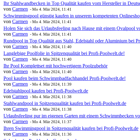
Ihr Stahlwandbecken in Top Qualität kaufen vom Hersteller in Deuts
von
Carmen
-
Mo 4. Mär 2024, 11:41
Schwimmingpool günstig kaufen in unserem kompetenten Onlineshop
von
Carmen
-
Mo 4. Mär 2024, 11:41
Holen Sie sich das Urlaubsfeeling nach Hause mit einem Ovalpoo
von
Carmen
-
Mo 4. Mär 2024, 11:41
Rundpool in Top Qualität aus Stahl, Edelstahl oder Aluminium bei Pr
von
Carmen
-
Mo 4. Mär 2024, 11:40
Langlebige Poolfolie in Spitzenqualität bei Profi-Poolwelt.de!
von
Carmen
-
Mo 4. Mär 2024, 11:40
Ihr Pool Komplettset mit hochwertigem Poolzubehör
von
Carmen
-
Mo 4. Mär 2024, 11:40
Pool kaufen beim Schwimmbadfachhandel Profi-Poolwelt.de!
von
Carmen
-
Mo 4. Mär 2024, 11:39
Edelstahlpool kaufen bei Profi-Poolwelt.de
von
Carmen
-
Mo 4. Mär 2024, 11:38
Stahlwandpool in Spitzenqualität kaufen bei Profi-Poolwelt.de
von
Carmen
-
Mo 4. Mär 2024, 11:38
Urlaubsfeeling pur im eigenen Garten mit einem Schwimmbecken vo
von
Carmen
-
Mo 4. Mär 2024, 11:37
Ihren Swimmingpool in Spitzenqualität kaufen bei Profi-Poolwelt.de
von
Carmen
-
Mo 4. Mär 2024, 11:36