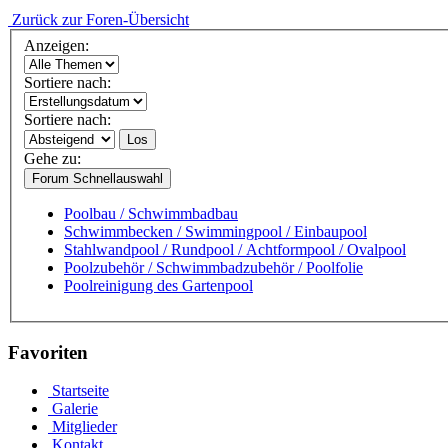
Zurück zur Foren-Übersicht
Anzeigen:
Sortiere nach:
Sortiere nach:
Los
Gehe zu:
Forum Schnellauswahl
Poolbau / Schwimmbadbau
Schwimmbecken / Swimmingpool / Einbaupool
Stahlwandpool / Rundpool / Achtformpool / Ovalpool
Poolzubehör / Schwimmbadzubehör / Poolfolie
Poolreinigung des Gartenpool
Favoriten
Startseite
Galerie
Mitglieder
Kontakt