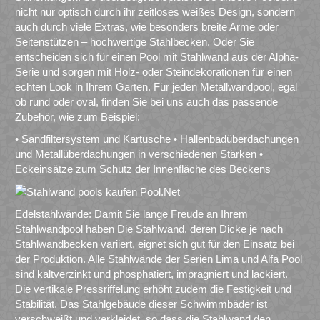
nicht nur optisch durch ihr zeitloses weißes Design, sondern
auch durch viele Extras, wie besonders breite Arme oder
Seitenstützen – hochwertige Stahlbecken. Oder Sie
entscheiden sich für einen Pool mit Stahlwand aus der Alpha-
Serie und sorgen mit Holz- oder Steindekorationen für einen
echten Look in Ihrem Garten. Für jeden Metallwandpool, egal
ob rund oder oval, finden Sie bei uns auch das passende
Zubehör, wie zum Beispiel:
• Sandfiltersystem und Kartusche • Hallenbadüberdachungen
und Metallüberdachungen in verschiedenen Stärken •
Eckeinsätze zum Schutz der Innenfläche des Beckens
Edelstahlwände: Damit Sie lange Freude an Ihrem
Stahlwandpool haben Die Stahlwand, deren Dicke je nach
Stahlwandbecken variiert, eignet sich gut für den Einsatz bei
der Produktion. Alle Stahlwände der Serien Lima und Alfa Pool
sind kaltverzinkt und phosphatiert, imprägniert und lackiert.
Die vertikale Pressriffelung erhöht zudem die Festigkeit und
Stabilität. Das Stahlgebäude dieser Schwimmbäder ist
verschweißt und verkleidet, so dass die Stahlwand den