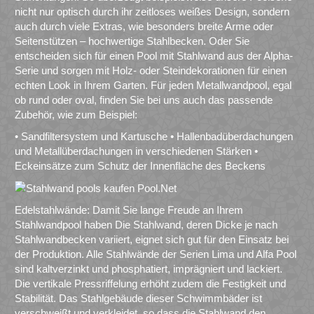
nicht nur optisch durch ihr zeitloses weißes Design, sondern
auch durch viele Extras, wie besonders breite Arme oder
Seitenstützen – hochwertige Stahlbecken. Oder Sie
entscheiden sich für einen Pool mit Stahlwand aus der Alpha-
Serie und sorgen mit Holz- oder Steindekorationen für einen
echten Look in Ihrem Garten. Für jeden Metallwandpool, egal
ob rund oder oval, finden Sie bei uns auch das passende
Zubehör, wie zum Beispiel:
• Sandfiltersystem und Kartusche • Hallenbadüberdachungen
und Metallüberdachungen in verschiedenen Stärken •
Eckeinsätze zum Schutz der Innenfläche des Beckens
Edelstahlwände: Damit Sie lange Freude an Ihrem
Stahlwandpool haben Die Stahlwand, deren Dicke je nach
Stahlwandbecken variiert, eignet sich gut für den Einsatz bei
der Produktion. Alle Stahlwände der Serien Lima und Alfa Pool
sind kaltverzinkt und phosphatiert, imprägniert und lackiert.
Die vertikale Pressriffelung erhöht zudem die Festigkeit und
Stabilität. Das Stahlgebäude dieser Schwimmbäder ist
verschweißt und verkleidet, so dass die Stahlwand den