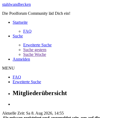
stahlwandbecken
Die Poolforum Community läd Dich ein!
Startseite
FAQ
Suche
Erweiterte Suche
Suche gestern
Suche Woche
Anmelden
MENU
FAQ
Erweiterte Suche
Mitgliederübersicht
Aktuelle Zeit: Sa 8. Aug 2026, 14:55
Sie müssen registriert und angemeldet sein, um auf die