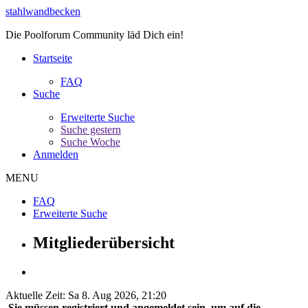
stahlwandbecken
Die Poolforum Community läd Dich ein!
Startseite
FAQ
Suche
Erweiterte Suche
Suche gestern
Suche Woche
Anmelden
MENU
FAQ
Erweiterte Suche
Mitgliederübersicht
Aktuelle Zeit: Sa 8. Aug 2026, 21:20
Sie müssen registriert und angemeldet sein, um auf die