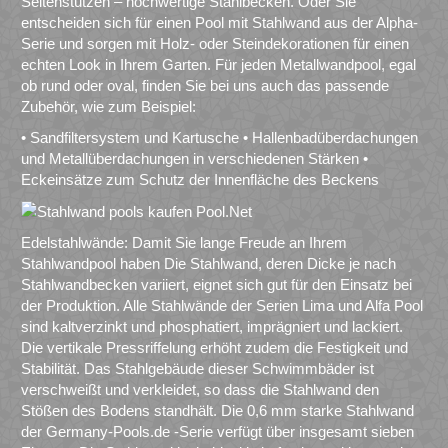
Seitenstützen – hochwertige Stahlbecken. Oder Sie
entscheiden sich für einen Pool mit Stahlwand aus der Alpha-
Serie und sorgen mit Holz- oder Steindekorationen für einen
echten Look in Ihrem Garten. Für jeden Metallwandpool, egal
ob rund oder oval, finden Sie bei uns auch das passende
Zubehör, wie zum Beispiel:
• Sandfiltersystem und Kartusche • Hallenbadüberdachungen
und Metallüberdachungen in verschiedenen Stärken •
Eckeinsätze zum Schutz der Innenfläche des Beckens
Edelstahlwände: Damit Sie lange Freude an Ihrem
Stahlwandpool haben Die Stahlwand, deren Dicke je nach
Stahlwandbecken variiert, eignet sich gut für den Einsatz bei
der Produktion. Alle Stahlwände der Serien Lima und Alfa Pool
sind kaltverzinkt und phosphatiert, imprägniert und lackiert.
Die vertikale Pressriffelung erhöht zudem die Festigkeit und
Stabilität. Das Stahlgebäude dieser Schwimmbäder ist
verschweißt und verkleidet, so dass die Stahlwand den
Stößen des Bodens standhält. Die 0,6 mm starke Stahlwand
der Germany-Pools.de -Serie verfügt über insgesamt sieben