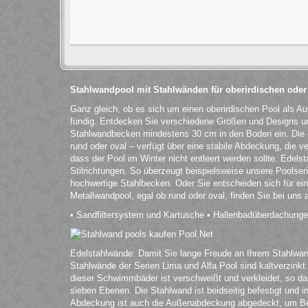
Stahlwandpool mit Stahlwänden für oberirdischen oder
Ganz gleich, ob es sich um einen oberirdischen Pool als Au
fündig. Entdecken Sie verschiedene Größen und Designs und
Stahlwandbecken mindestens 30 cm in den Boden ein. Die
rund oder oval – verfügt über eine stabile Abdeckung, die ve
dass der Pool im Winter nicht entleert werden sollte. Edels
Stilrichtungen. So überzeugt beispielsweise unsere Poolser
hochwertige Stahlbecken. Oder Sie entscheiden sich für ein
Metallwandpool, egal ob rund oder oval, finden Sie bei uns
• Sandfiltersystem und Kartusche • Hallenbadüberdachung
Edelstahlwände: Damit Sie lange Freude an Ihrem Stahlwandp
Stahlwände der Serien Lima und Alfa Pool sind kaltverzinkt 
dieser Schwimmbäder ist verschweißt und verkleidet, so d
sieben Ebenen. Die Stahlwand ist beidseitig befestigt und 
Abdeckung ist auch die Außenabdeckung abgedeckt, um Besc