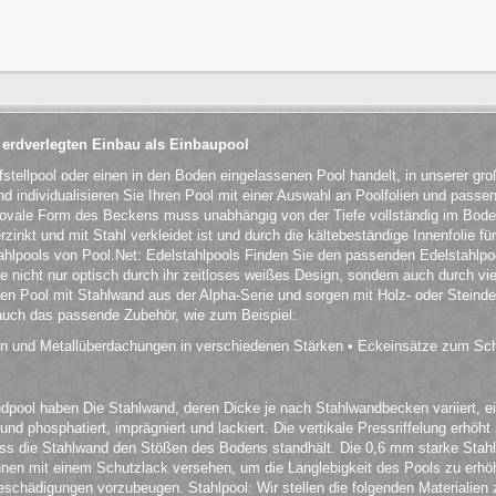
 erdverlegten Einbau als Einbaupool
fstellpool oder einen in den Boden eingelassenen Pool handelt, in unserer g
 individualisieren Sie Ihren Pool mit einer Auswahl an Poolfolien und passe
 ovale Form des Beckens muss unabhängig von der Tiefe vollständig im Bod
rzinkt und mit Stahl verkleidet ist und durch die kältebeständige Innenfolie f
tahlpools von Pool.Net: Edelstahlpools Finden Sie den passenden Edelstahlpoo
ie nicht nur optisch durch ihr zeitloses weißes Design, sondern auch durch vi
en Pool mit Stahlwand aus der Alpha-Serie und sorgen mit Holz- oder Steinde
 auch das passende Zubehör, wie zum Beispiel:
en und Metallüberdachungen in verschiedenen Stärken • Eckeinsätze zum Sc
ool haben Die Stahlwand, deren Dicke je nach Stahlwandbecken variiert, eign
und phosphatiert, imprägniert und lackiert. Die vertikale Pressriffelung erhöh
ass die Stahlwand den Stößen des Bodens standhält. Die 0,6 mm starke Stah
innen mit einem Schutzlack versehen, um die Langlebigkeit des Pools zu erhöh
hädigungen vorzubeugen. Stahlpool: Wir stellen die folgenden Materialien 