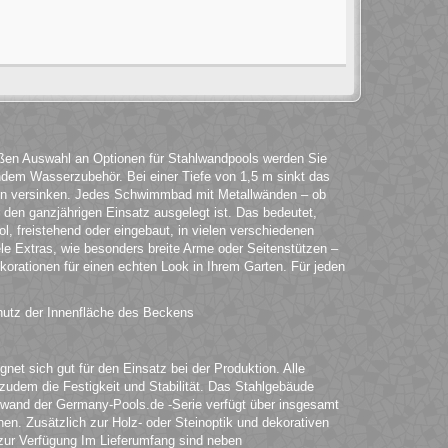
roßen Auswahl an Optionen für Stahlwandpools werden Sie
ndem Wasserzubehör. Bei einer Tiefe von 1,5 m sinkt das
en versinken. Jedes Schwimmbad mit Metallwänden – ob
ür den ganzjährigen Einsatz ausgelegt ist. Das bedeutet,
l, freistehend oder eingebaut, in vielen verschiedenen
ele Extras, wie besonders breite Arme oder Seitenstützen –
korationen für einen echten Look in Ihrem Garten. Für jeden
hutz der Innenfläche des Beckens
et sich gut für den Einsatz bei der Produktion. Alle
t zudem die Festigkeit und Stabilität. Das Stahlgebäude
lwand der Germany-Pools.de -Serie verfügt über insgesamt
en. Zusätzlich zur Holz- oder Steinoptik und dekorativen
zur Verfügung Im Lieferumfang sind neben