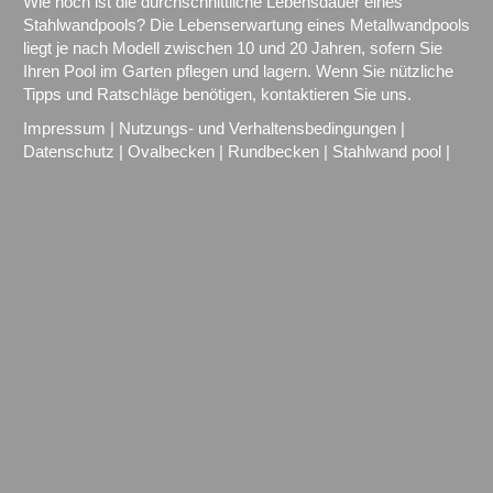
Wie hoch ist die durchschnittliche Lebensdauer eines
Stahlwandpools? Die Lebenserwartung eines Metallwandpools
liegt je nach Modell zwischen 10 und 20 Jahren, sofern Sie
Ihren Pool im Garten pflegen und lagern. Wenn Sie nützliche
Tipps und Ratschläge benötigen, kontaktieren Sie uns.
Impressum
|
Nutzungs- und Verhaltensbedingungen
|
Datenschutz
|
Ovalbecken
|
Rundbecken
|
Stahlwand pool
|