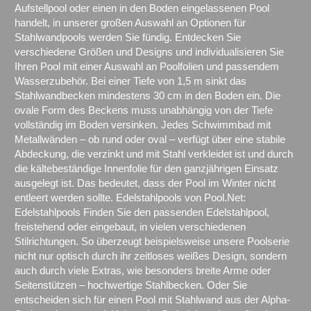
Aufstellpool oder einen in den Boden eingelassenen Pool
handelt, in unserer großen Auswahl an Optionen für
Stahlwandpools werden Sie fündig. Entdecken Sie
verschiedene Größen und Designs und individualisieren Sie
Ihren Pool mit einer Auswahl an Poolfolien und passendem
Wasserzubehör. Bei einer Tiefe von 1,5 m sinkt das
Stahlwandbecken mindestens 30 cm in den Boden ein. Die
ovale Form des Beckens muss unabhängig von der Tiefe
vollständig im Boden versinken. Jedes Schwimmbad mit
Metallwänden – ob rund oder oval – verfügt über eine stabile
Abdeckung, die verzinkt und mit Stahl verkleidet ist und durch
die kältebeständige Innenfolie für den ganzjährigen Einsatz
ausgelegt ist. Das bedeutet, dass der Pool im Winter nicht
entleert werden sollte. Edelstahlpools von Pool.Net:
Edelstahlpools Finden Sie den passenden Edelstahlpool,
freistehend oder eingebaut, in vielen verschiedenen
Stilrichtungen. So überzeugt beispielsweise unsere Poolserie
nicht nur optisch durch ihr zeitloses weißes Design, sondern
auch durch viele Extras, wie besonders breite Arme oder
Seitenstützen – hochwertige Stahlbecken. Oder Sie
entscheiden sich für einen Pool mit Stahlwand aus der Alpha-