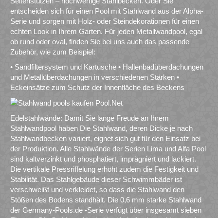
Seitenstützen – hochwertige Stahlbecken. Oder Sie
entscheiden sich für einen Pool mit Stahlwand aus der Alpha-
Serie und sorgen mit Holz- oder Steindekorationen für einen
echten Look in Ihrem Garten. Für jeden Metallwandpool, egal
ob rund oder oval, finden Sie bei uns auch das passende
Zubehör, wie zum Beispiel:
• Sandfiltersystem und Kartusche • Hallenbadüberdachungen
und Metallüberdachungen in verschiedenen Stärken •
Eckeinsätze zum Schutz der Innenfläche des Beckens
Edelstahlwände: Damit Sie lange Freude an Ihrem
Stahlwandpool haben Die Stahlwand, deren Dicke je nach
Stahlwandbecken variiert, eignet sich gut für den Einsatz bei
der Produktion. Alle Stahlwände der Serien Lima und Alfa Pool
sind kaltverzinkt und phosphatiert, imprägniert und lackiert.
Die vertikale Pressriffelung erhöht zudem die Festigkeit und
Stabilität. Das Stahlgebäude dieser Schwimmbäder ist
verschweißt und verkleidet, so dass die Stahlwand den
Stößen des Bodens standhält. Die 0,6 mm starke Stahlwand
der Germany-Pools.de -Serie verfügt über insgesamt sieben