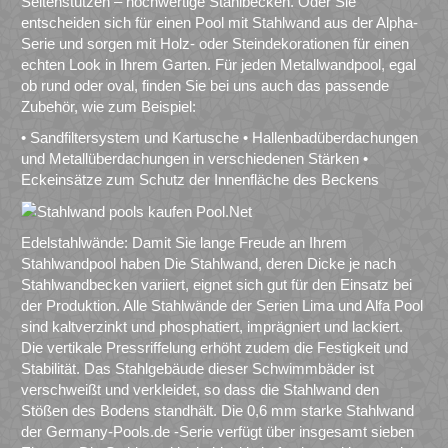
Seitenstützen – hochwertige Stahlbecken. Oder Sie
entscheiden sich für einen Pool mit Stahlwand aus der Alpha-
Serie und sorgen mit Holz- oder Steindekorationen für einen
echten Look in Ihrem Garten. Für jeden Metallwandpool, egal
ob rund oder oval, finden Sie bei uns auch das passende
Zubehör, wie zum Beispiel:
• Sandfiltersystem und Kartusche • Hallenbadüberdachungen
und Metallüberdachungen in verschiedenen Stärken •
Eckeinsätze zum Schutz der Innenfläche des Beckens
Edelstahlwände: Damit Sie lange Freude an Ihrem
Stahlwandpool haben Die Stahlwand, deren Dicke je nach
Stahlwandbecken variiert, eignet sich gut für den Einsatz bei
der Produktion. Alle Stahlwände der Serien Lima und Alfa Pool
sind kaltverzinkt und phosphatiert, imprägniert und lackiert.
Die vertikale Pressriffelung erhöht zudem die Festigkeit und
Stabilität. Das Stahlgebäude dieser Schwimmbäder ist
verschweißt und verkleidet, so dass die Stahlwand den
Stößen des Bodens standhält. Die 0,6 mm starke Stahlwand
der Germany-Pools.de -Serie verfügt über insgesamt sieben