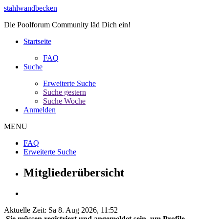
stahlwandbecken
Die Poolforum Community läd Dich ein!
Startseite
FAQ
Suche
Erweiterte Suche
Suche gestern
Suche Woche
Anmelden
MENU
FAQ
Erweiterte Suche
Mitgliederübersicht
Aktuelle Zeit: Sa 8. Aug 2026, 11:52
Sie müssen registriert und angemeldet sein, um Profile