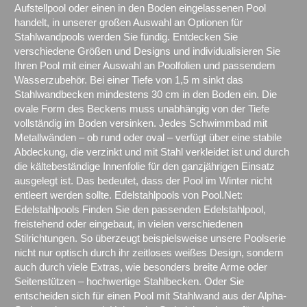
Aufstellpool oder einen in den Boden eingelassenen Pool
handelt, in unserer großen Auswahl an Optionen für
Stahlwandpools werden Sie fündig. Entdecken Sie
verschiedene Größen und Designs und individualisieren Sie
Ihren Pool mit einer Auswahl an Poolfolien und passendem
Wasserzubehör. Bei einer Tiefe von 1,5 m sinkt das
Stahlwandbecken mindestens 30 cm in den Boden ein. Die
ovale Form des Beckens muss unabhängig von der Tiefe
vollständig im Boden versinken. Jedes Schwimmbad mit
Metallwänden – ob rund oder oval – verfügt über eine stabile
Abdeckung, die verzinkt und mit Stahl verkleidet ist und durch
die kältebeständige Innenfolie für den ganzjährigen Einsatz
ausgelegt ist. Das bedeutet, dass der Pool im Winter nicht
entleert werden sollte. Edelstahlpools von Pool.Net:
Edelstahlpools Finden Sie den passenden Edelstahlpool,
freistehend oder eingebaut, in vielen verschiedenen
Stilrichtungen. So überzeugt beispielsweise unsere Poolserie
nicht nur optisch durch ihr zeitloses weißes Design, sondern
auch durch viele Extras, wie besonders breite Arme oder
Seitenstützen – hochwertige Stahlbecken. Oder Sie
entscheiden sich für einen Pool mit Stahlwand aus der Alpha-