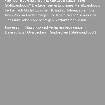
Wie hoch ist die durchschnittliche Lebensdauer eines
Stahlwandpools? Die Lebenserwartung eines Metallwandpools
liegt je nach Modell zwischen 10 und 20 Jahren, sofern Sie
Ihren Pool im Garten pflegen und lagern. Wenn Sie nützliche
Tipps und Ratschläge benötigen, kontaktieren Sie uns.
Impressum
|
Nutzungs- und Verhaltensbedingungen
|
Datenschutz
|
Ovalbecken
|
Rundbecken
|
Stahlwand pool
|