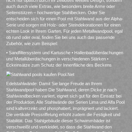
nicht nur optisch durch ihr zeitloses weißes Design, sondern
auch durch viele Extras, wie besonders breite Arme oder
Seitenstützen – hochwertige Stahlbecken. Oder Sie
entscheiden sich für einen Pool mit Stahlwand aus der Alpha-
Serie und sorgen mit Holz- oder Steindekorationen für einen
echten Look in Ihrem Garten. Für jeden Metallwandpool, egal
ob rund oder oval, finden Sie bei uns auch das passende
Zubehör, wie zum Beispiel:
• Sandfiltersystem und Kartusche • Hallenbadüberdachungen
und Metallüberdachungen in verschiedenen Stärken •
Eckeinsätze zum Schutz der Innenfläche des Beckens
Edelstahlwände: Damit Sie lange Freude an Ihrem
Stahlwandpool haben Die Stahlwand, deren Dicke je nach
Stahlwandbecken variiert, eignet sich gut für den Einsatz bei
der Produktion. Alle Stahlwände der Serien Lima und Alfa Pool
sind kaltverzinkt und phosphatiert, imprägniert und lackiert.
Die vertikale Pressriffelung erhöht zudem die Festigkeit und
Stabilität. Das Stahlgebäude dieser Schwimmbäder ist
verschweißt und verkleidet, so dass die Stahlwand den