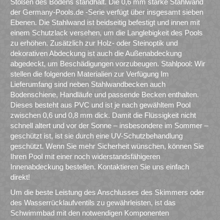
Stößen des Bodens standhält. Die 0,6 mm starke Stahlwand
der Germany-Pools.de -Serie verfügt über insgesamt sieben
Ebenen. Die Stahlwand ist beidseitig befestigt und innen mit
einem Schutzlack versehen, um die Langlebigkeit des Pools
zu erhöhen. Zusätzlich zur Holz- oder Steinoptik und
dekorativen Abdeckung ist auch die Außenabdeckung
abgedeckt, um Beschädigungen vorzubeugen. Stahlpool: Wir
stellen die folgenden Materialien zur Verfügung Im
Lieferumfang sind neben Stahlwandbecken auch
Bodenschiene, Handläufe und passende Becken enthalten.
Dieses besteht aus PVC und ist je nach gewähltem Pool
zwischen 0,6 und 0,8 mm dick. Damit die Flüssigkeit nicht
schnell altert und vor der Sonne – insbesondere im Sommer –
geschützt ist, ist sie durch eine UV-Schutzbehandlung
geschützt. Wenn Sie mehr Sicherheit wünschen, können Sie
Ihren Pool mit einer noch widerstandsfähigeren
Innenabdeckung bestellen. Kontaktieren Sie uns einfach
direkt!
Um die beste Leistung des Anschlusses des Skimmers oder
des Wasserrücklaufventils zu gewährleisten, ist das
Schwimmbad mit den notwendigen Komponenten