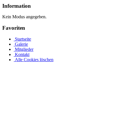
Information
Kein Modus angegeben.
Favoriten
Startseite
Galerie
Mitglieder
Kontakt
Alle Cookies löschen
Stahlwandpool mit Stahlwänden für oberirdischen oder
erdverlegten Einbau als Einbaupool
Ganz gleich, ob es sich um einen oberirdischen Pool als Aufstellpool
oder einen in den Boden eingelassenen Pool handelt, in unserer
großen Auswahl an Optionen für Stahlwandpools werden Sie
fündig. Entdecken Sie verschiedene Größen und Designs und
individualisieren Sie Ihren Pool mit einer Auswahl an Poolfolien
und passendem Wasserzubehör. Bei einer Tiefe von 1,5 m sinkt das