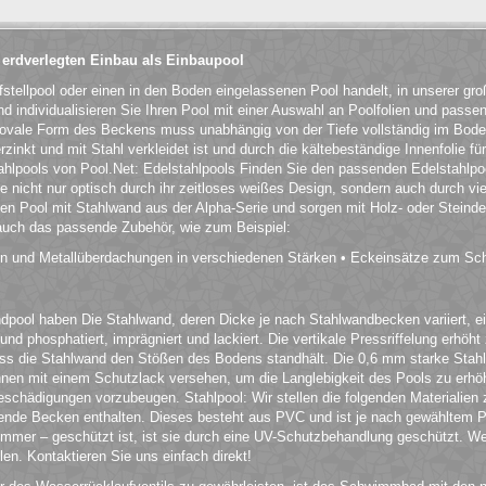
 erdverlegten Einbau als Einbaupool
fstellpool oder einen in den Boden eingelassenen Pool handelt, in unserer g
 individualisieren Sie Ihren Pool mit einer Auswahl an Poolfolien und passe
 ovale Form des Beckens muss unabhängig von der Tiefe vollständig im Bod
rzinkt und mit Stahl verkleidet ist und durch die kältebeständige Innenfolie f
tahlpools von Pool.Net: Edelstahlpools Finden Sie den passenden Edelstahlpoo
ie nicht nur optisch durch ihr zeitloses weißes Design, sondern auch durch vi
en Pool mit Stahlwand aus der Alpha-Serie und sorgen mit Holz- oder Steinde
 auch das passende Zubehör, wie zum Beispiel:
en und Metallüberdachungen in verschiedenen Stärken • Eckeinsätze zum Sc
ool haben Die Stahlwand, deren Dicke je nach Stahlwandbecken variiert, eign
und phosphatiert, imprägniert und lackiert. Die vertikale Pressriffelung erhöh
ass die Stahlwand den Stößen des Bodens standhält. Die 0,6 mm starke Stah
innen mit einem Schutzlack versehen, um die Langlebigkeit des Pools zu erhöh
hädigungen vorzubeugen. Stahlpool: Wir stellen die folgenden Materialien 
de Becken enthalten. Dieses besteht aus PVC und ist je nach gewähltem Po
Sommer – geschützt ist, ist sie durch eine UV-Schutzbehandlung geschützt. 
en. Kontaktieren Sie uns einfach direkt!