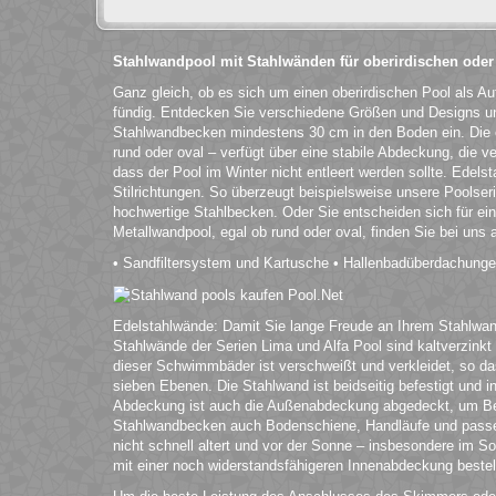
Stahlwandpool mit Stahlwänden für oberirdischen oder
Ganz gleich, ob es sich um einen oberirdischen Pool als Au
fündig. Entdecken Sie verschiedene Größen und Designs und
Stahlwandbecken mindestens 30 cm in den Boden ein. Die
rund oder oval – verfügt über eine stabile Abdeckung, die ve
dass der Pool im Winter nicht entleert werden sollte. Edels
Stilrichtungen. So überzeugt beispielsweise unsere Poolser
hochwertige Stahlbecken. Oder Sie entscheiden sich für ein
Metallwandpool, egal ob rund oder oval, finden Sie bei uns
• Sandfiltersystem und Kartusche • Hallenbadüberdachung
Edelstahlwände: Damit Sie lange Freude an Ihrem Stahlwandp
Stahlwände der Serien Lima und Alfa Pool sind kaltverzinkt 
dieser Schwimmbäder ist verschweißt und verkleidet, so d
sieben Ebenen. Die Stahlwand ist beidseitig befestigt und 
Abdeckung ist auch die Außenabdeckung abgedeckt, um Besc
Stahlwandbecken auch Bodenschiene, Handläufe und passen
nicht schnell altert und vor der Sonne – insbesondere im 
mit einer noch widerstandsfähigeren Innenabdeckung bestell