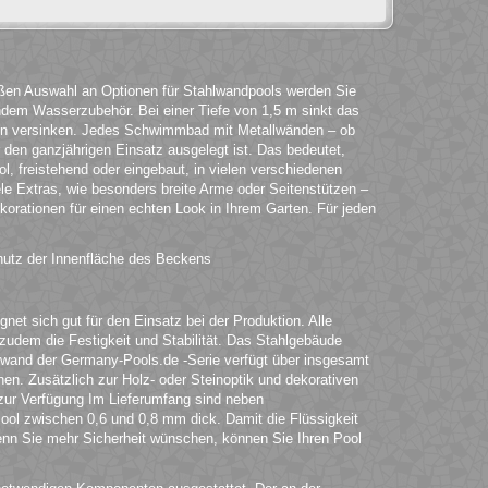
roßen Auswahl an Optionen für Stahlwandpools werden Sie
ndem Wasserzubehör. Bei einer Tiefe von 1,5 m sinkt das
en versinken. Jedes Schwimmbad mit Metallwänden – ob
ür den ganzjährigen Einsatz ausgelegt ist. Das bedeutet,
l, freistehend oder eingebaut, in vielen verschiedenen
ele Extras, wie besonders breite Arme oder Seitenstützen –
korationen für einen echten Look in Ihrem Garten. Für jeden
hutz der Innenfläche des Beckens
et sich gut für den Einsatz bei der Produktion. Alle
t zudem die Festigkeit und Stabilität. Das Stahlgebäude
lwand der Germany-Pools.de -Serie verfügt über insgesamt
en. Zusätzlich zur Holz- oder Steinoptik und dekorativen
zur Verfügung Im Lieferumfang sind neben
ol zwischen 0,6 und 0,8 mm dick. Damit die Flüssigkeit
Wenn Sie mehr Sicherheit wünschen, können Sie Ihren Pool